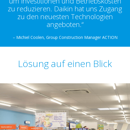
um Investitionen und Betriebskosten
zu reduzieren. Daikin hat uns Zugang
zu den neuesten Technologien
angeboten.“
– Michiel Coolen, Group Construction Manager ACTION
Lösung auf einen Blick