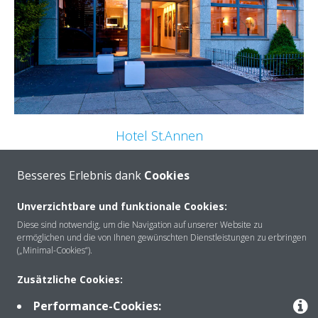
Hotel St.Annen
Das Hotel St.Annen, in einer ruhigen Wohnstraße im
Besseres Erlebnis dank
Cookies
Zentrum Hamburgs gelegen, lädt seine Gäste in ein
warmes und einladendes Ambiente ein.
Unverzichtbare und funktionale Cookies:
Diese sind notwendig, um die Navigation auf unserer Website zu
ERFAHREN SIE MEHR
ermöglichen und die von Ihnen gewünschten Dienstleistungen zu erbringen
(„Minimal-Cookies“).
Zusätzliche Cookies:
Performance-Cookies: