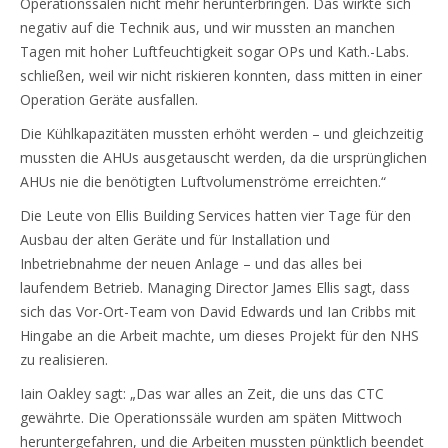
Operationssälen nicht mehr herunterbringen. Das wirkte sich
negativ auf die Technik aus, und wir mussten an manchen
Tagen mit hoher Luftfeuchtigkeit sogar OPs und Kath.-Labs.
schließen, weil wir nicht riskieren konnten, dass mitten in einer
Operation Geräte ausfallen.
Die Kühlkapazitäten mussten erhöht werden – und gleichzeitig
mussten die AHUs ausgetauscht werden, da die ursprünglichen
AHUs nie die benötigten Luftvolumenströme erreichten.“
Die Leute von Ellis Building Services hatten vier Tage für den
Ausbau der alten Geräte und für Installation und
Inbetriebnahme der neuen Anlage – und das alles bei
laufendem Betrieb. Managing Director James Ellis sagt, dass
sich das Vor-Ort-Team von David Edwards und Ian Cribbs mit
Hingabe an die Arbeit machte, um dieses Projekt für den NHS
zu realisieren.
Iain Oakley sagt: „Das war alles an Zeit, die uns das CTC
gewährte. Die Operationssäle wurden am späten Mittwoch
heruntergefahren, und die Arbeiten mussten pünktlich beendet