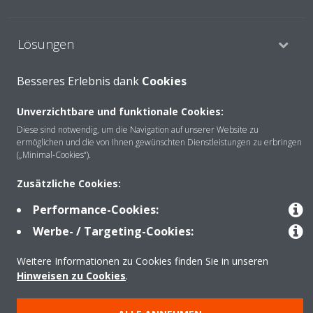
Lösungen
Besseres Erlebnis dank
Cookies
Kontakt
Unverzichtbare und funktionale Cookies:
Diese sind notwendig, um die Navigation auf unserer Website zu
ermöglichen und die von Ihnen gewünschten Dienstleistungen zu erbringen
Produkte
(„Minimal-Cookies“).
Zusätzliche Cookies:
Copyright © Daikin
Performance-Cookies:
Impressum
Hinweis zu Cookies
Datenschutzerklärung
Werbe- / Targeting-Cookies:
Unternehmensethik
AGB
Data Act
Weitere Informationen zu Cookies finden Sie in unseren
Hinweisen zu Cookies
.