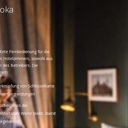
doka
altete Fernbedienung für die
s Hotelzimmers, sowohl aus
r des Betreibers. Die
erem:
rknüpfung von Schlüsselkarte
llwertbegrenzungen
sicher, dass die
fortabler Werte bleibt, damit
egeben ist