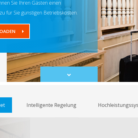
nnen Sie Ihren Gästen einen
zu für Sie günstigen Betriebskosten.
LOADEN
Scroll
to
content
et
Intelligente Regelung
Hochleistungssy