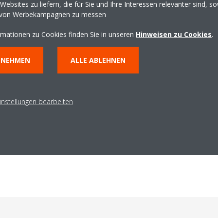
ebsites zu liefern, die für Sie und Ihre Interessen relevanter sind, s
 von Werbekampagnen zu messen
lüsselkarten
rmationen zu Cookies finden Sie in unseren
Hinweisen zu Cookies
.
anagementsystem mit
NNEHMEN
ALLE ABLEHNEN
nnen Sie
Ihre Energiekosten
rer Gäste zu
enn Ihre Gäste das Zimmer
Fenster öffnen und schließen
instellungen bearbeiten
en Schlüsselkarten automatisch
ten die Klimaanlage bzw.
us. Jeder Raum wird dadurch