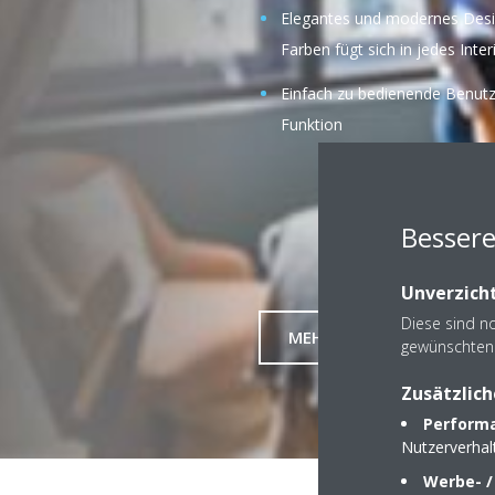
Elegantes und modernes Desig
Farben fügt sich in jedes Inter
Einfach zu bedienende Benutz
Funktion
Bessere
Unverzicht
Diese sind n
MEHR ERFAHREN
gewünschten 
Zusätzlich
Performa
Nutzerverha
Werbe- /