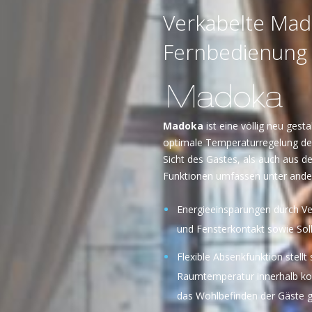
Verkabelte Ma
Fernbedienung
Madoka
ist eine völlig neu gest
optimale Temperaturregelung de
Sicht des Gastes, als auch aus de
Funktionen umfassen unter and
Energieeinsparungen durch Ve
und Fensterkontakt sowie So
Flexible Absenkfunktion stellt 
Raumtemperatur innerhalb kom
das Wohlbefinden der Gäste g