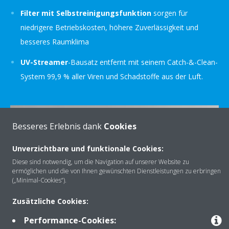
Filter mit Selbstreinigungsfunktion
sorgen für
niedrigere Betriebskosten, höhere Zuverlässigkeit und
besseres Raumklima
UV-Streamer
-Bausatz entfernt mit seinem Catch-&-Clean-
System 99,9 % aller Viren und Schadstoffe aus der Luft.
Besseres Erlebnis dank
Cookies
Unverzichtbare und funktionale Cookies:
Diese sind notwendig, um die Navigation auf unserer Website zu
ermöglichen und die von Ihnen gewünschten Dienstleistungen zu erbringen
(„Minimal-Cookies“).
Zusätzliche Cookies:
Performance-Cookies: