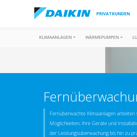
PRIVATKUNDEN
KLIMAANLAGEN
WÄRMEPUMPEN
L
Fernüberwachu
Fernüberwachte Klimaanlagen arbeiten s
Möglichkeiten, Ihre Geräte und Installa
der Leistungsüberwachung bis hin zu prä