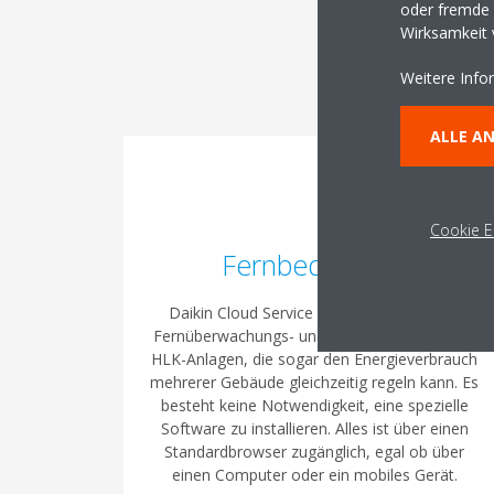
oder fremde W
Entdecken Sie
Wirksamkeit
Weitere Info
ALLE A
Cookie E
Fernbedienung
Daikin Cloud Service ist eine webbasierte
Fernüberwachungs- und Regelungslösung für
HLK-Anlagen, die sogar den Energieverbrauch
mehrerer Gebäude gleichzeitig regeln kann. Es
besteht keine Notwendigkeit, eine spezielle
Software zu installieren. Alles ist über einen
Standardbrowser zugänglich, egal ob über
einen Computer oder ein mobiles Gerät.