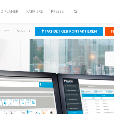
ND PLANER
KARRIERE
PRESSE
Suche
ein-/ausschalten
BER
SERVICE
FACHBETRIEB KONTAKTIEREN
F