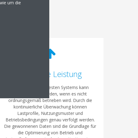
owie um die
ür Sie bringt.
Maximale Leistung
Die Leistung des besten Systems kann
beeinträchtigt werden, wenn es nicht
ordnungsgemäß betrieben wird. Durch die
kontinuierliche Überwachung können
Lastprofile, Nutzungsmuster und
Betriebsbedingungen genau verfolgt werden.
Die gewonnenen Daten sind die Grundlage für
die Optimierung von Betrieb und