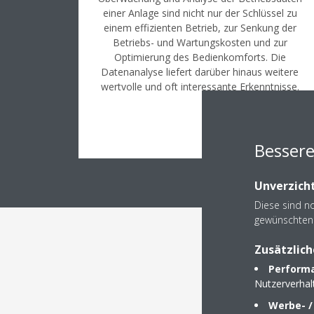
einer Anlage sind nicht nur der Schlüssel zu
einem effizienten Betrieb, zur Senkung der
Betriebs- und Wartungskosten und zur
Optimierung des Bedienkomforts. Die
Datenanalyse liefert darüber hinaus weitere
wertvolle und oft interessante Erkenntnisse.
Bessere
Unverzicht
Diese sind n
gewünschten 
Zusätzlich
Die V
Performa
Nutzerverha
Werbe- /