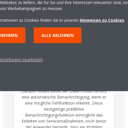
ebsites zu liefern, die für Sie und Ihre Interessen relevanter sind, s
 die Vorteile, die die Nutzung unserer Fernüberwachungsservices f
 von Werbekampagnen zu messen
rmationen zu Cookies finden Sie in unseren
Hinweisen zu Cookies
.
NNEHMEN
ALLE ABLEHNEN
instellungen bearbeiten
Kein potentielles Problem
bleibt unbemerkt
Darüber hinaus bietet der Daikin Cloud Service
eine automatische Benachrichtigung, wenn er
eine mögliche Fehlfunktion erkennt. Diese
einzigartige prädiktive
Benachrichtigungsfunktion ermöglicht das
Einleiten von Servicemaßnahmen, noch bevor
der Anwender bemerkt, dass ein Problem