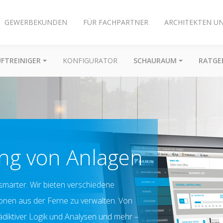
GEWERBEKUNDEN
FÜR FACHPARTNER
ARCHITEKTEN U
UFTREINIGER
KONFIGURATOR
SCHAURAUM
RATGE
ng von Anlagen
marter. Wir bieten verschiedene
tionen aus der Ferne zu verwalten. Von
diktiver Logik und Analysen und mehr –