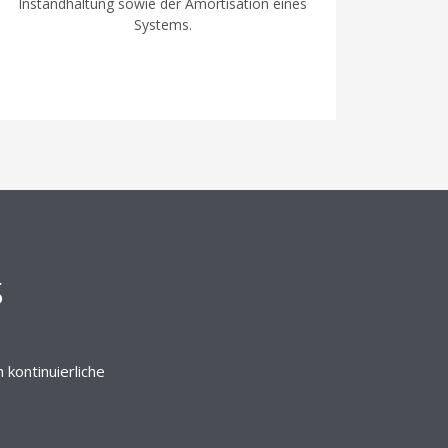
Instandhaltung sowie der Amortisation eines
Systems.
s
 kontinuierliche