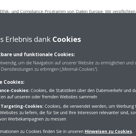
 Ethik- und Compliance-Programm von Daikin Europe. Wir verpflichten 
beiter und Mitarbeiter ihre Fragen, Bedenken oder (potenziellen) Ver
en.
utmaßlichen) Verstoß gegen unsere Unternehmensethik haben, können
s Erlebnis dank
Cookies
ir haben uns mit Navex Global zusammengetan, wo Sie 24/7 entweder 
können.
bare und funktionale Cookies:
otwendig, um die Navigation auf unserer Website zu ermöglichen und 
Dienstleistungen zu erbringen („Minimal-Cookies“).
ÜBER DIE HOTLINE
e Cookies:
n bringt unsere fundamentalen Werte zum Ausdruck und bildet unsere
nce-Cookies:
Cookies, die Statistiken über den Datenverkehr und d
n der persönlichen Verantwortung und Verpflichtung jedes Mitglieds de
lten auf unseren oder fremden Websites sammeln
n zu respektieren und einzuhalten, und dies weit über das vom Gese
 Targeting-Cookies:
Cookies, die verwendet werden, um Werbung f
ebsites zu liefern, die für Sie und Ihre Interessen relevanter sind, s
er Daikin Unternehmensethik aufgeführt:
 von Werbekampagnen zu messen
ung sämtlicher Rechtsvorschriften
 qualitativ hochwertiger Produkte und Services, die zukünftige Bedürf
rmationen zu Cookies finden Sie in unseren
Hinweisen zu Cookies
.