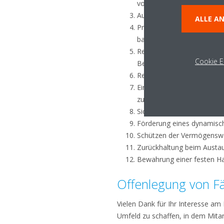
vorwegnehmen
Ausführung aller Geschäfts
ALLE A
Praktizieren von „Fairer B
basierender Beziehungen m
Respektieren von Rechten
Cookie E
Betriebsgeheimnissen
Rechtzeitige und angemes
Ein Unternehmen sein, das
zu halten
Sicherstellung der Gefahrlo
Förderung eines dynamisch
Schützen der Vermögensw
Zurückhaltung beim Austa
Bewahrung einer festen Ha
Offenlegung von Fä
Vielen Dank für Ihr Interesse am
Umfeld zu schaffen, in dem Mitar