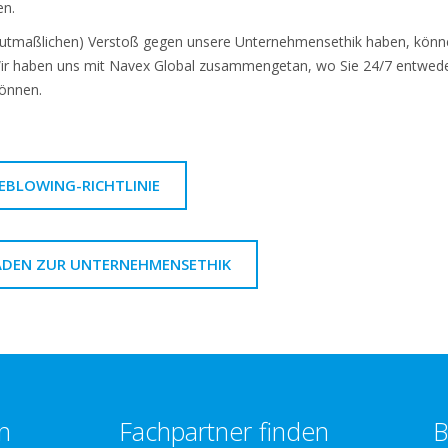
en.
utmaßlichen) Verstoß gegen unsere Unternehmensethik haben, können
ir haben uns mit Navex Global zusammengetan, wo Sie 24/7 entweder 
können.
LEBLOWING-RICHTLINIE
TFADEN ZUR UNTERNEHMENSETHIK
n
Fachpartner finden
B