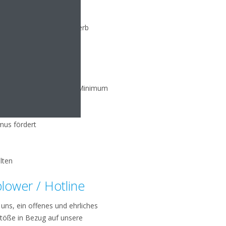
hsvoller und auf Wettbewerb
eschäfts- und
auf die Umwelt auf einem Minimum
mus fördert
lten
lower / Hotline
uns, ein offenes und ehrliches
stöße in Bezug auf unsere