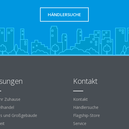
HÄNDLERSUCHE
sungen
Kontakt
Ihr Zuhause
Kontakt
elhandel
Händlersuche
s und Großgebäude
Flagship-Store
eit
Service