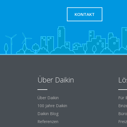
KONTAKT
Über Daikin
Lö
Über Daikin
Für 
100 Jahre Daikin
Einz
Daikin Blog
Büro
Referenzen
Freiz