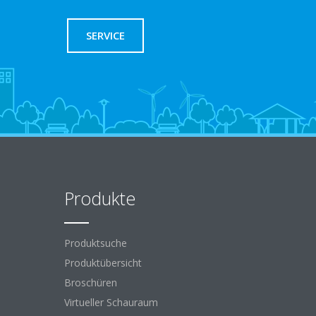
SERVICE
Produkte
Produktsuche
Produktübersicht
Broschüren
Virtueller Schauraum