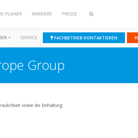
ND PLANER
KARRIERE
PRESSE
Suche
ein-/ausschalten
BER
SERVICE
FACHBETRIEB KONTAKTIEREN
F
rope Group
raulichkeit sowie die Einhaltung