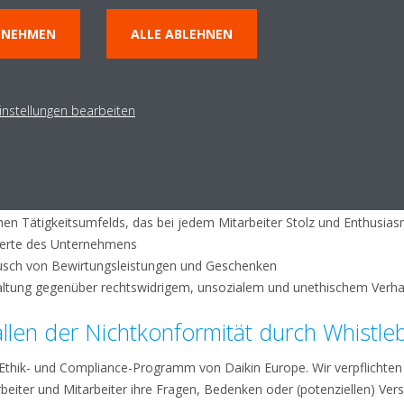
aktivitäten auf der Grundlage der Prinzipien des fairen Wettbewerbs
NNEHMEN
ALLE ABLEHNEN
eschaffung“ durch die Pflege freundschaftlicher und dennoch anspruc
it Zulieferern
 an geistigem Eigentum und Schweigepflicht im Zusammenhang mit G
instellungen bearbeiten
sene Offenlegung von Unternehmensdaten
 darauf abzielt, mögliche negative Auswirkungen seiner Aktivitäten 
sigkeit sämtlicher unserer Aktivitäten
en Tätigkeitsumfelds, das bei jedem Mitarbeiter Stolz und Enthusias
erte des Unternehmens
usch von Bewirtungsleistungen und Geschenken
ltung gegenüber rechtswidrigem, unsozialem und unethischem Verha
llen der Nichtkonformität durch Whistleb
 Ethik- und Compliance-Programm von Daikin Europe. Wir verpflichten 
beiter und Mitarbeiter ihre Fragen, Bedenken oder (potenziellen) Ver