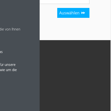
die von Ihnen
as
ür unsere
owie um die