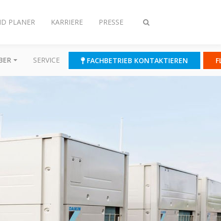
ND PLANER
KARRIERE
PRESSE
Suche
ein-/ausschalten
BER
SERVICE
FACHBETRIEB KONTAKTIEREN
F