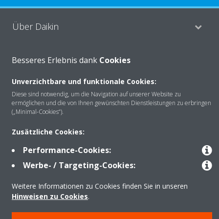
Über Daikin
Besseres Erlebnis dank
Cookies
Lösungen
Unverzichtbare und funktionale Cookies:
Diese sind notwendig, um die Navigation auf unserer Website zu
Kontakt
ermöglichen und die von Ihnen gewünschten Dienstleistungen zu erbringen
(„Minimal-Cookies“).
Zusätzliche Cookies:
Produkte
Performance-Cookies:
Werbe- / Targeting-Cookies:
Copyright © Daikin
Weitere Informationen zu Cookies finden Sie in unseren
Impressum
Hinweis zu Cookies
Datenschutzerklärung
Hinweisen zu Cookies
.
Unternehmensethik
AGB
Data Act