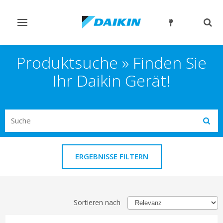
Navigation
Such
ein-/ausschalten
ein-
Produktsuche » Finden Sie
Ihr Daikin Gerät!
Search
Subm
ERGEBNISSE FILTERN
Sortieren nach