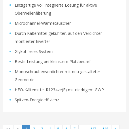
Einzigartige voll integrierte Lösung für aktive
Oberwellenfilterung
Microchannel-Wärmetauscher
Durch Kältemittel gekühlter, auf den Verdichter
montierter Inverter
Glykol-freies System
Beste Leistung bei kleinstem Platzbedarf
Monoschraubenverdichter mit neu gestalteter
Geometrie
HFO-Kältemittel R1234ze(E) mit niedrigem GWP
Spitzen-Energieeffizienz
<<
<
1
2
3
4
5
6
7
...
147
148
>