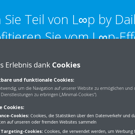
Sie Teil von L∞p by Dai
fitieren Sie vom L∞p-Eff
s Erlebnis dank
Cookies
bare und funktionale Cookies:
otwendig, um die Navigation auf unserer Website zu ermöglichen und 
nternehmen
Für unser
Dienstleistungen zu erbringen („Minimal-Cookies“).
e Cookies:
ls zertifizierter
Leisten Sie einen wertvoll
nce-Cookies:
Cookies, die Statistiken über den Datenverkehr und d
am L∞p by Daikin Programm.
Entscheidung für Geräte m
lten auf unseren oder fremden Websites sammeln
 Targeting-Cookies:
Cookies, die verwendet werden, um Werbung f
tem Kältemittel – wir
Machen Sie einen Untersc