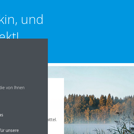
kin, und
ekt!
die von Ihnen
en Planeten
en Beitrag mit Ihrer
as
it aufbereitetem Kältemittel.
ür unsere
hied, indem Sie Teil der