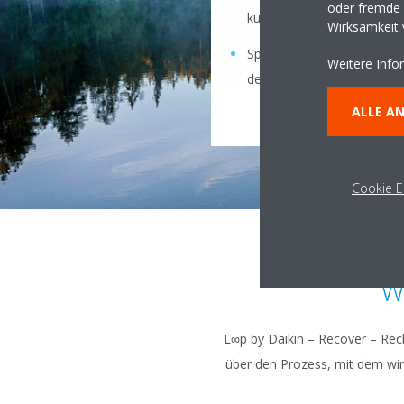
oder fremde W
kümmern uns darum!
Wirksamkeit
Sparen Sie Kosten für die
Weitere Info
des alten Kältemittels.
ALLE A
Cookie E
W
L∞p by Daikin – Recover – Rec
über den Prozess, mit dem wir