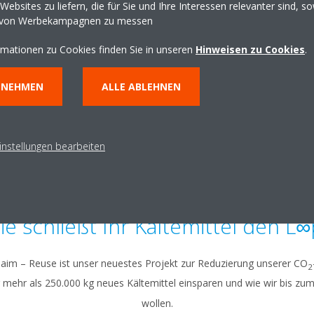
ebsites zu liefern, die für Sie und Ihre Interessen relevanter sind, s
Initiative sind, durch die
 von Werbekampagnen zu messen
neu produziertes Kältemi
 Entsorgung und Vernichtung
rmationen zu Cookies finden Sie in unseren
Hinweisen zu Cookies
.
Verpflichten Sie sich, ein
schaffen.
NNEHMEN
ALLE ABLEHNEN
instellungen bearbeiten
ie schließt Ihr Kältemittel den L∞
laim – Reuse ist unser neuestes Projekt zur Reduzierung unserer CO
2
 mehr als 250.000 kg neues Kältemittel einsparen und wie wir bis zu
wollen.