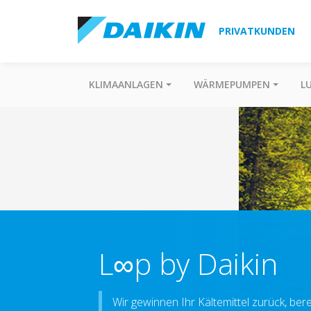
PRIVATKUNDEN
KLIMAANLAGEN
WÄRMEPUMPEN
L
L∞p by Daikin
Wir gewinnen Ihr Kältemittel zurück, be