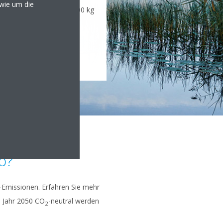
owie um die
 jedes Jahr mehr als 250.000 kg
ttel eingespart werden.
e nachhaltige Zukunft zu
p?
-Emissionen. Erfahren Sie mehr
m Jahr 2050 CO
-neutral werden
2