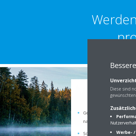
Werden 
pro
Bessere
Unverzicht
Diese sind n
Für Ihr U
gewünschten 
Zusätzlich
Gewinnen Sie neue Kunden a
Performa
nachhaltiger Teilnehmer 
Nutzerverha
Werbe- /
Sorgenfreier Umgang mit al