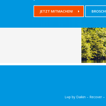
JETZT MITMACHEN!
BROSCH
L∞p by Daikin – Recover – 