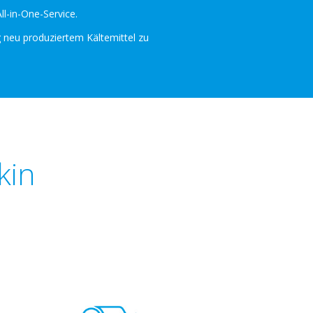
ll-in-One-Service.
g neu produziertem Kältemittel zu
kin