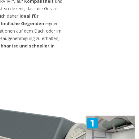
RV IV i“, auf
Kompaktheit
und
st so dezent, dass die Geräte
sich daher
ideal für
pfindliche Gegenden
eignen.
lationen auf dem Dach oder im
ne Baugenehmigung zu erhalten,
chbar ist und schneller in