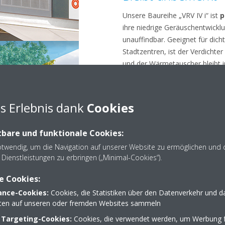
Unsere Baureihe „VRV IV i“ ist
p
ihre niedrige Geräuschentwicklu
unauffindbar. Geeignet für dich
Stadtzentren, ist der Verdichter 
und der Wärmetauscher bleibt 
unbemerkt. Mit dekorativen Ele
vollständig verbergen oder sie 
damit Ihre Installation unsichtbar
s Erlebnis dank
Cookies
bare und funktionale Cookies:
otwendig, um die Navigation auf unserer Website zu ermöglichen und 
Dienstleistungen zu erbringen („Minimal-Cookies“).
e Cookies:
nce-Cookies:
Cookies, die Statistiken über den Datenverkehr und d
lten auf unseren oder fremden Websites sammeln
 Targeting-Cookies:
Cookies, die verwendet werden, um Werbung f