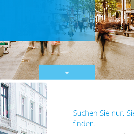
Scroll
to
content
Suchen Sie nur. S
finden.