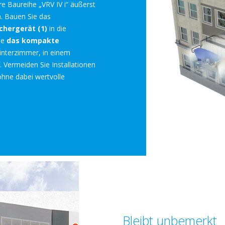
ere Baureihe „VRV IV i“ äußerst
en. Bauen Sie das
hergerät (1)
in die
ie
das kompakte
interzimmer, in einem
 Vermeiden Sie Installationen
ohne dabei wertvolle
Bleibt unbemerkt