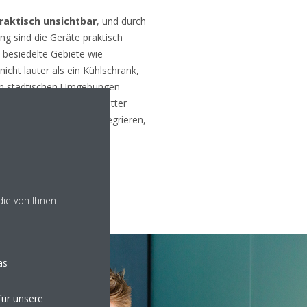
raktisch unsichtbar
, und durch
ng sind die Geräte praktisch
t besiedelte Gebiete wie
nicht lauter als ein Kühlschrank,
in städtischen Umgebungen
menten können Sie die Gitter
in das Gebäudedesign integrieren,
 ist.
die von Ihnen
as
ür unsere