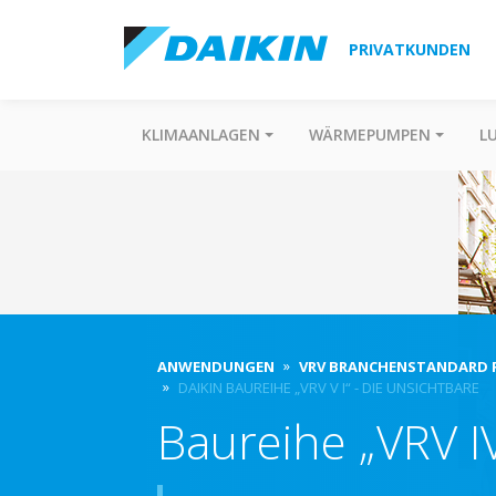
PRIVATKUNDEN
KLIMAANLAGEN
WÄRMEPUMPEN
L
ANWENDUNGEN
VRV BRANCHENSTANDARD F
DAIKIN BAUREIHE „VRV V I“ - DIE UNSICHTBARE
Baureihe „VRV IV