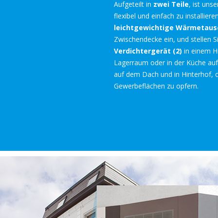
Aufgeteilt in
zwei Teile
, ist uns
flexibel und einfach zu installier
leichtgewichtige Wärmetausc
Zwischendecke ein, und stellen S
Verdichtergerät (2)
in einem H
Lagerraum oder in der Küche auf.
auf dem Dach und in Hinterhof, 
Gewerbeflächen zu opfern.