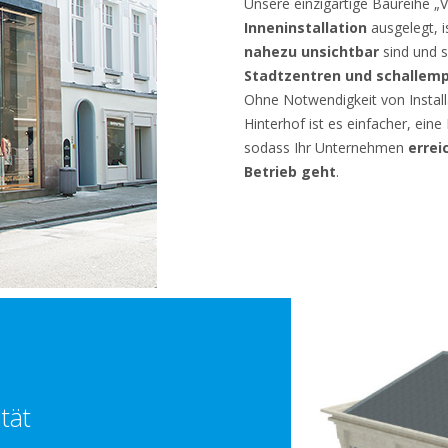
Unsere einzigartige Baureihe „V
Inneninstallation
ausgelegt, i
nahezu unsichtbar
sind und 
Stadtzentren und schallem
Ohne Notwendigkeit von Instal
Hinterhof ist es einfacher, ei
sodass Ihr Unternehmen
errei
Betrieb geht
.
ität