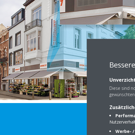
Bessere
Unverzicht
Diese sind n
gewünschten 
Zusätzlich
Performa
Nutzerverha
Werbe- /