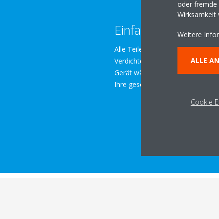
oder fremde W
Wirksamkeit
Einfach zu warten
Weitere Info
Alle Teile, die regelmäßig gewar
ALLE A
Verdichterkasten
leicht zugäng
Gerät während der normalen Ges
Ihre geschäftlichen Aktivitäten zu
Cookie E