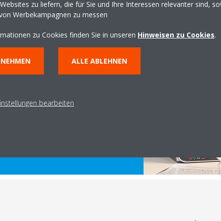
ebsites zu liefern, die für Sie und Ihre Interessen relevanter sind, s
 von Werbekampagnen zu messen
rmationen zu Cookies finden Sie in unseren
Hinweisen zu Cookies
.
tet werden müssen, sind im
NNEHMEN
ALLE ABLEHNEN
lich
. Techniker können das
chäftszeiten überprüfen, ohne
 stören.
instellungen bearbeiten