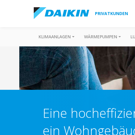
PRIVATKUNDEN
KLIMAANLAGEN
WÄRMEPUMPEN
L
Eine hocheffizi
ein Wohngebäu