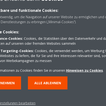
Hauptanforderungen
bare und funktionale Cookies:
otwendig, um die Navigation auf unserer Website zu ermöglichen und 
erte Luft/Wasser-Wärmepumpe EWYT-B- mit R32 zeichnet sich durch die
Dienstleistungen zu erbringen („Minimal-Cookies“).
indirekten CO
-Emissionen aus. Dies ist dank des Kältemittels R32 m
2
e Cookies:
 Wirkungsgrade, die sowohl im Kühl- als auch im Heizbetrieb erreich
nce-Cookies:
Cookies, die Statistiken über den Datenverkehr und d
 Daikin eine Lösung anbieten, die ein perfektes Gleichgewicht zwis
lten auf unseren oder fremden Websites sammeln
heit, Zuverlässigkeit und Kosteneffizienz bietet.
 Targeting-Cookies:
Cookies, die verwendet werden, um Werbung f
ebsites zu liefern, die für Sie und Ihre Interessen relevanter sind, s
lution profitiert die Baureihe EWYT-B- von allen Vorteilen, die R32 bie
 von Werbekampagnen zu messen
en von Wärmepumpentechnologien für den Applied-Sektor deutlich zu 
rmationen zu Cookies finden Sie in unseren
Hinweisen zu Cookies
.
NNEHMEN
ALLE ABLEHNEN
instellungen bearbeiten