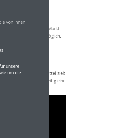
die von Ihnen
 beste Leistung auf dem Markt
it niedrigem GWP-Wert möglich,
t werden.
as
chen Umweltbelastung und
ür unsere
owie um die
tet. Dieses neue Kältemittel zielt
reduzieren und gleichzeitig eine