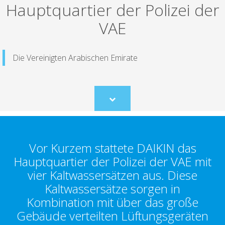
Hauptquartier der Polizei der
VAE
Die Vereinigten Arabischen Emirate
Scroll
to
content
Vor Kurzem stattete DAIKIN das
Hauptquartier der Polizei der VAE mit
vier Kaltwassersätzen aus. Diese
Kaltwassersätze sorgen in
Kombination mit über das große
Gebäude verteilten Lüftungsgeräten