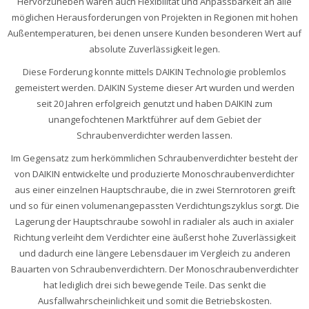
Hervorzuheben wären auch Flexibilität und Anpassbarkeit an alle
möglichen Herausforderungen von Projekten in Regionen mit hohen
Außentemperaturen, bei denen unsere Kunden besonderen Wert auf
absolute Zuverlässigkeit legen.
Diese Forderung konnte mittels DAIKIN Technologie problemlos
gemeistert werden. DAIKIN Systeme dieser Art wurden und werden
seit 20 Jahren erfolgreich genutzt und haben DAIKIN zum
unangefochtenen Marktführer auf dem Gebiet der
Schraubenverdichter werden lassen.
Im Gegensatz zum herkömmlichen Schraubenverdichter besteht der
von DAIKIN entwickelte und produzierte Monoschraubenverdichter
aus einer einzelnen Hauptschraube, die in zwei Sternrotoren greift
und so für einen volumenangepassten Verdichtungszyklus sorgt. Die
Lagerung der Hauptschraube sowohl in radialer als auch in axialer
Richtung verleiht dem Verdichter eine äußerst hohe Zuverlässigkeit
und dadurch eine längere Lebensdauer im Vergleich zu anderen
Bauarten von Schraubenverdichtern. Der Monoschraubenverdichter
hat lediglich drei sich bewegende Teile. Das senkt die
Ausfallwahrscheinlichkeit und somit die Betriebskosten.