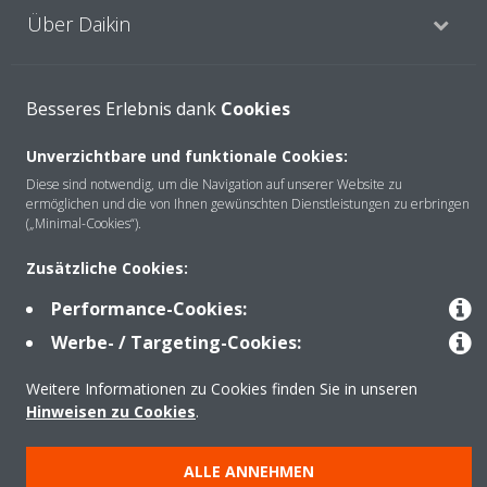
Über Daikin
Lösungen
Besseres Erlebnis dank
Cookies
Unverzichtbare und funktionale Cookies:
Kontakt
Diese sind notwendig, um die Navigation auf unserer Website zu
ermöglichen und die von Ihnen gewünschten Dienstleistungen zu erbringen
(„Minimal-Cookies“).
Produkte
Zusätzliche Cookies:
Performance-Cookies:
Werbe- / Targeting-Cookies:
Copyright © Daikin
Weitere Informationen zu Cookies finden Sie in unseren
Impressum
Hinweis zu Cookies
Datenschutzerklärung
Hinweisen zu Cookies
.
Unternehmensethik
AGB
Data Act
ALLE ANNEHMEN