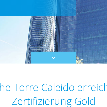
Scroll
to
content
he Torre Caleido erreic
Zertifizierung Gold