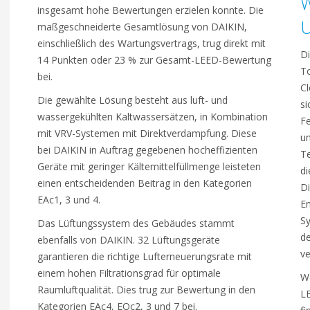
W
insgesamt hohe Bewertungen erzielen konnte. Die
U
maßgeschneiderte Gesamtlösung von DAIKIN,
einschließlich des Wartungsvertrags, trug direkt mit
Di
14 Punkten oder 23 % zur Gesamt-LEED-Bewertung
To
bei.
Cl
Die gewählte Lösung besteht aus luft- und
si
wassergekühlten Kaltwassersätzen, in Kombination
Fe
mit VRV-Systemen mit Direktverdampfung. Diese
un
bei DAIKIN in Auftrag gegebenen hocheffizienten
Te
Geräte mit geringer Kältemittelfüllmenge leisteten
di
einen entscheidenden Beitrag in den Kategorien
Di
EAc1, 3 und 4.
En
Sy
Das Lüftungssystem des Gebäudes stammt
de
ebenfalls von DAIKIN. 32 Lüftungsgeräte
ve
garantieren die richtige Lufterneuerungsrate mit
einem hohen Filtrationsgrad für optimale
We
Raumluftqualität. Dies trug zur Bewertung in den
L
Kategorien EAc4, EQc2, 3 und 7 bei.