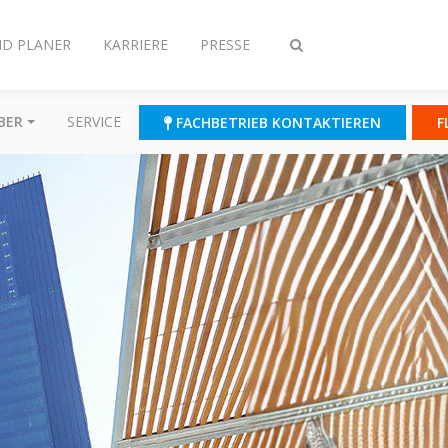
ND PLANER
KARRIERE
PRESSE
Suche
ein-/ausschalten
BER
SERVICE
FACHBETRIEB KONTAKTIEREN
F