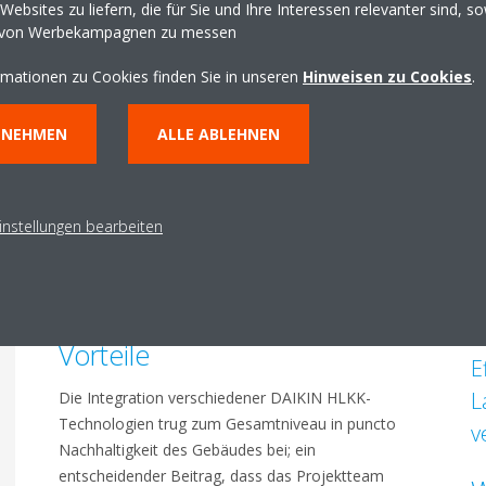
ebsites zu liefern, die für Sie und Ihre Interessen relevanter sind, s
 von Werbekampagnen zu messen
rmationen zu Cookies finden Sie in unseren
Hinweisen zu Cookies
.
NNEHMEN
ALLE ABLEHNEN
instellungen bearbeiten
M
Integration bringt erhebliche
Ü
Vorteile
E
L
Die Integration verschiedener DAIKIN HLKK-
Technologien trug zum Gesamtniveau in puncto
v
Nachhaltigkeit des Gebäudes bei; ein
entscheidender Beitrag, dass das Projektteam