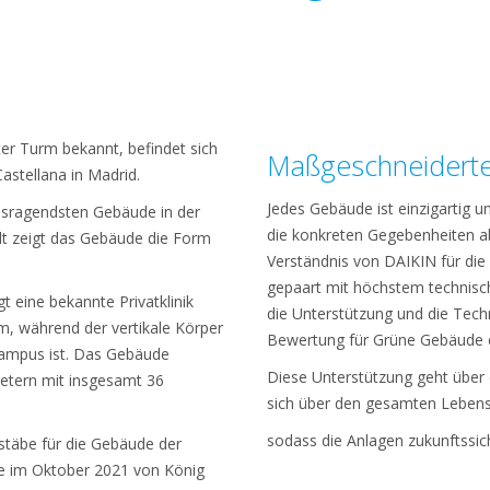
ter Turm bekannt, befindet sich
Maßgeschneidert
astellana in Madrid.
Jedes Gebäude ist einzigartig u
usragendsten Gebäude in der
die konkreten Gegebenheiten 
dt zeigt das Gebäude die Form
Verständnis von DAIKIN für di
gepaart mit höchstem technisc
t eine bekannte Privatklinik
die Unterstützung und die Tech
m, während der vertikale Körper
Bewertung für Grüne Gebäude e
scampus ist. Das Gebäude
Diese Unterstützung geht über 
Metern mit insgesamt 36
sich über den gesamten Leben
sodass die Anlagen zukunftssich
täbe für die Gebäude der
e im Oktober 2021 von König