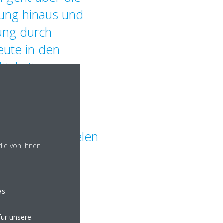
ung hinaus und
ung durch
ute in den
igkeit,
 -bewertung.
nseren Kunden
en
Ziele und erzielen
die von Ihnen
.“
as
ür unsere