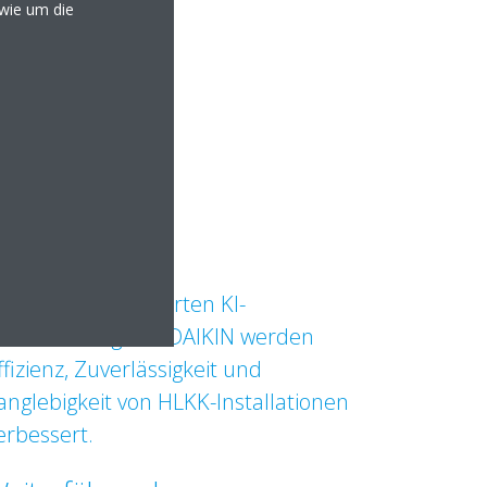
owie um die
it der Cloud-basierten KI-
berwachung von DAIKIN werden
ffizienz, Zuverlässigkeit und
anglebigkeit von HLKK-Installationen
erbessert.