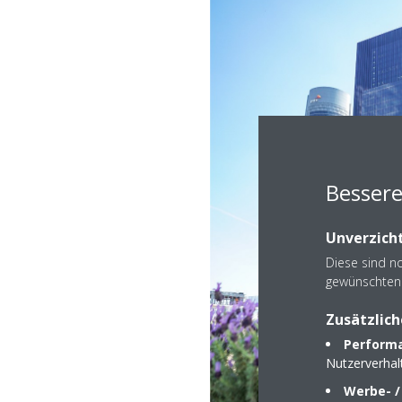
Bessere
Unverzicht
Diese sind n
gewünschten 
Zusätzlich
Performa
Nutzerverha
Werbe- /