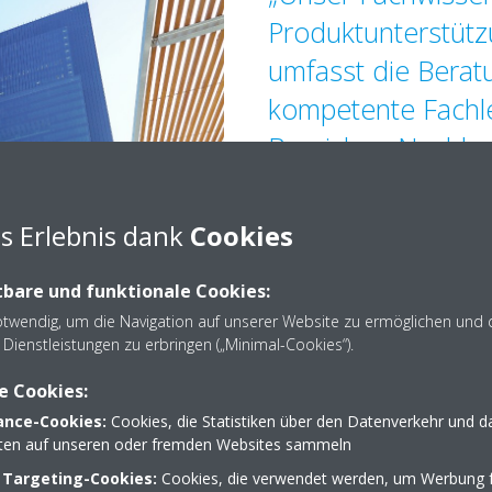
Produktunterstütz
umfasst die Berat
kompetente Fachle
Bereichen Nachhalt
Umweltdesign und
Gemeinsam mit u
s Erlebnis dank
Cookies
erreichen wir der
bare und funktionale Cookies:
umweltpolitischen 
otwendig, um die Navigation auf unserer Website zu ermöglichen und 
dabei Spitzenwerte
Dienstleistungen zu erbringen („Minimal-Cookies“).
e Cookies:
nce-Cookies:
Cookies, die Statistiken über den Datenverkehr und d
lten auf unseren oder fremden Websites sammeln
 Targeting-Cookies:
Cookies, die verwendet werden, um Werbung f