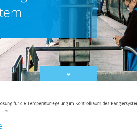
stem
Scroll
to
content
lösung für die Temperaturregelung im Kontrollraum des Rangiersystem
iert.
e