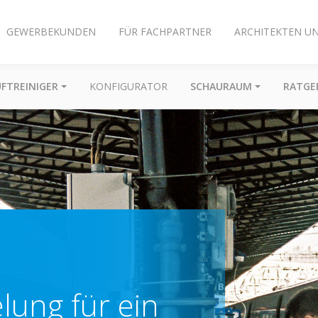
GEWERBEKUNDEN
FÜR FACHPARTNER
ARCHITEKTEN U
UFTREINIGER
KONFIGURATOR
SCHAURAUM
RATGE
ung für ein