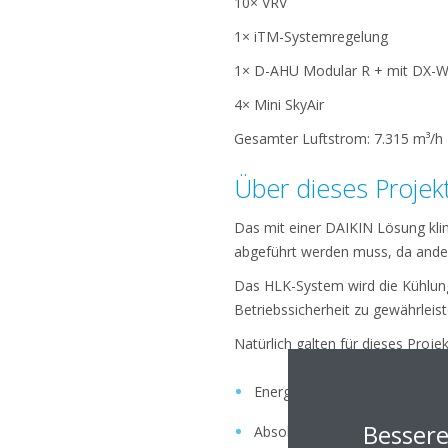
10× VRV
1× iTM-Systemregelung
1× D-AHU Modular R + mit DX-
4× Mini SkyAir
Gesamter Luftstrom:
7.315 m³/h
Über dieses Projek
Das mit einer DAIKIN Lösung kli
abgeführt werden muss, da ander
Das HLK-System wird die Kühlu
Betriebssicherheit zu gewährleist
Natürlich galten für dieses Proj
Energieeffizienz
Bessere
Absolute Zuverlässigkeit