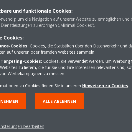
wählten DAIKIN Geräte werden ihren Beitrag zur Erfüllung beider Anf
bare und funktionale Cookies:
dafür ausgelegt, die höchstmögliche Energieeffizienz zu bieten, die B
otwendig, um die Navigation auf unserer Website zu ermöglichen und 
ewährleisten – dafür steht seit Jahrzehnten die Marke DAIKIN.
Dienstleistungen zu erbringen („Minimal-Cookies“).
e Cookies:
nce-Cookies:
Cookies, die Statistiken über den Datenverkehr und d
lten auf unseren oder fremden Websites sammeln
 Targeting-Cookies:
Cookies, die verwendet werden, um Werbung f
ebsites zu liefern, die für Sie und Ihre Interessen relevanter sind, s
 von Werbekampagnen zu messen
rmationen zu Cookies finden Sie in unseren
Hinweisen zu Cookies
.
NNEHMEN
ALLE ABLEHNEN
instellungen bearbeiten