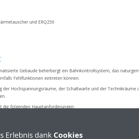
Wärmetauscher und ERQ250
t
matisierte Gebäude beherbergt ein Bahnkontrollsystem, das naturge
nfalls Fehlfunktionen eintreten können.
ng der Hochspannungsräume, der Schaltwarte und der Technikräume
en.
ekt die folgenden Hauptanforderungen:
s Erlebnis dank
Cookies