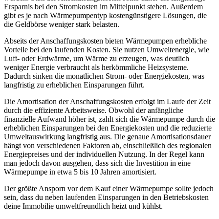
Ersparnis bei den Stromkosten im Mittelpunkt stehen. Außerdem
gibt es je nach Wärmepumpentyp kostengünstigere Lösungen, die
die Geldbörse weniger stark belasten.
Abseits der Anschaffungskosten bieten Wärmepumpen erhebliche
Vorteile bei den laufenden Kosten. Sie nutzen Umweltenergie, wie
Luft- oder Erdwärme, um Wärme zu erzeugen, was deutlich
weniger Energie verbraucht als herkömmliche Heizsysteme.
Dadurch sinken die monatlichen Strom- oder Energiekosten, was
langfristig zu erheblichen Einsparungen führt.
Die Amortisation der Anschaffungskosten erfolgt im Laufe der Zeit
durch die effiziente Arbeitsweise. Obwohl der anfängliche
finanzielle Aufwand höher ist, zahlt sich die Wärmepumpe durch die
erheblichen Einsparungen bei den Energiekosten und die reduzierte
Umweltauswirkung langfristig aus. Die genaue Amortisationsdauer
hängt von verschiedenen Faktoren ab, einschließlich des regionalen
Energiepreises und der individuellen Nutzung. In der Regel kann
man jedoch davon ausgehen, dass sich die Investition in eine
Wärmepumpe in etwa 5 bis 10 Jahren amortisiert.
Der größte Ansporn vor dem Kauf einer Wärmepumpe sollte jedoch
sein, dass du neben laufenden Einsparungen in den Betriebskosten
deine Immobilie umweltfreundlich heizt und kühlst.