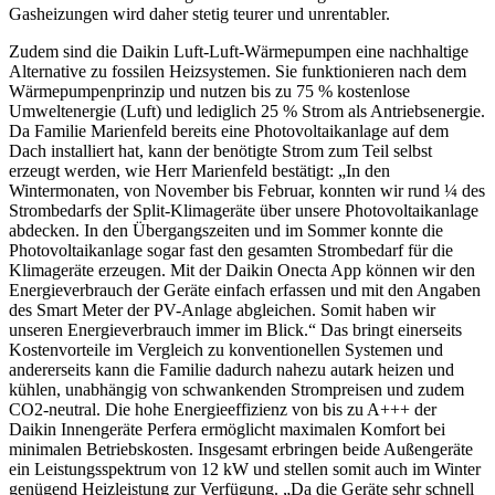
Gasheizungen wird daher stetig teurer und unrentabler.
Zudem sind die Daikin Luft-Luft-Wärmepumpen eine nachhaltige
Alternative zu fossilen Heizsystemen. Sie funktionieren nach dem
Wärmepumpenprinzip und nutzen bis zu 75 % kostenlose
Umweltenergie (Luft) und lediglich 25 % Strom als Antriebsenergie.
Da Familie Marienfeld bereits eine Photovoltaikanlage auf dem
Dach installiert hat, kann der benötigte Strom zum Teil selbst
erzeugt werden, wie Herr Marienfeld bestätigt: „In den
Wintermonaten, von November bis Februar, konnten wir rund ¼ des
Strombedarfs der Split-Klimageräte über unsere Photovoltaikanlage
abdecken. In den Übergangszeiten und im Sommer konnte die
Photovoltaikanlage sogar fast den gesamten Strombedarf für die
Klimageräte erzeugen. Mit der Daikin Onecta App können wir den
Energieverbrauch der Geräte einfach erfassen und mit den Angaben
des Smart Meter der PV-Anlage abgleichen. Somit haben wir
unseren Energieverbrauch immer im Blick.“ Das bringt einerseits
Kostenvorteile im Vergleich zu konventionellen Systemen und
andererseits kann die Familie dadurch nahezu autark heizen und
kühlen, unabhängig von schwankenden Strompreisen und zudem
CO2-neutral. Die hohe Energieeffizienz von bis zu A+++ der
Daikin Innengeräte Perfera ermöglicht maximalen Komfort bei
minimalen Betriebskosten. Insgesamt erbringen beide Außengeräte
ein Leistungsspektrum von 12 kW und stellen somit auch im Winter
genügend Heizleistung zur Verfügung. „Da die Geräte sehr schnell