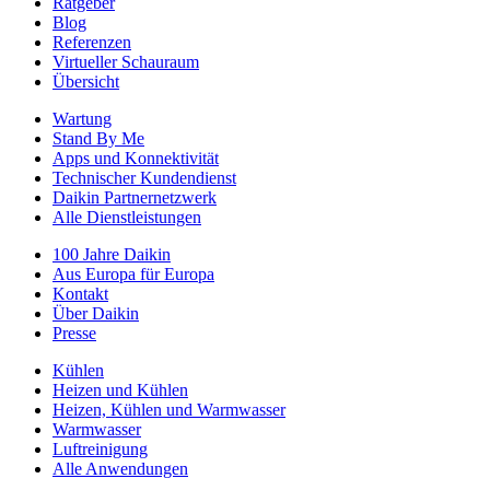
Ratgeber
Blog
Referenzen
Virtueller Schauraum
Übersicht
Wartung
Stand By Me
Apps und Konnektivität
Technischer Kundendienst
Daikin Partnernetzwerk
Alle Dienstleistungen
100 Jahre Daikin
Aus Europa für Europa
Kontakt
Über Daikin
Presse
Kühlen
Heizen und Kühlen
Heizen, Kühlen und Warmwasser
Warmwasser
Luftreinigung
Alle Anwendungen