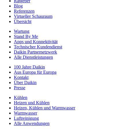
Ratgeber
Blog
Referenzen
Virtueller Schauraum
Übersicht
Wartung
Stand By Me
Apps und Konnektivität
Technischer Kundendienst
Daikin Partnernetzwerk
Alle Dienstleistungen
100 Jahre Daikin
Aus Europa für Europa
Kontakt
Über Daikin
Presse
Kühlen
Heizen und Kühlen
Heizen, Kühlen und Warmwasser
Warmwasser
Luftreinigung
Alle Anwendungen