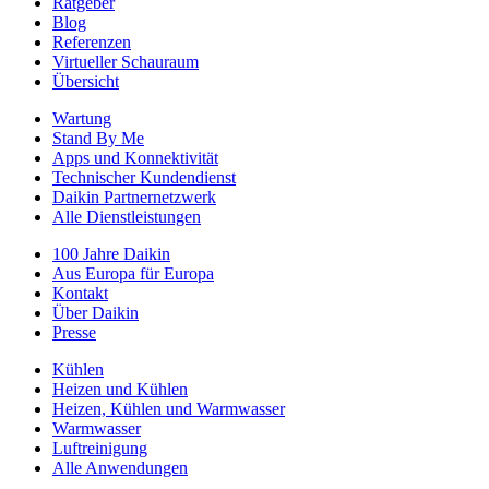
Ratgeber
Blog
Referenzen
Virtueller Schauraum
Übersicht
Wartung
Stand By Me
Apps und Konnektivität
Technischer Kundendienst
Daikin Partnernetzwerk
Alle Dienstleistungen
100 Jahre Daikin
Aus Europa für Europa
Kontakt
Über Daikin
Presse
Kühlen
Heizen und Kühlen
Heizen, Kühlen und Warmwasser
Warmwasser
Luftreinigung
Alle Anwendungen