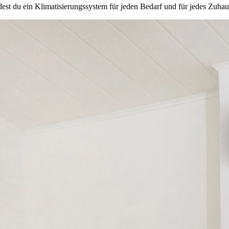
st du ein Klimatisierungssystem für jeden Bedarf und für jedes Zuhau