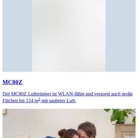
MC80Z
Der MC80Z Luftreiniger ist WLAN-fähig und versorgt auch große
2
Flächen bis 124 m
mit sauberer Luft.