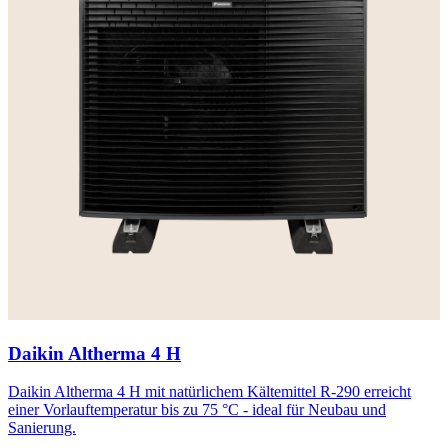
Daikin Altherma 4 H
Daikin Altherma 4 H mit natürlichem Kältemittel R-290 erreicht
einer Vorlauftemperatur bis zu 75 °C - ideal für Neubau und
Sanierung.