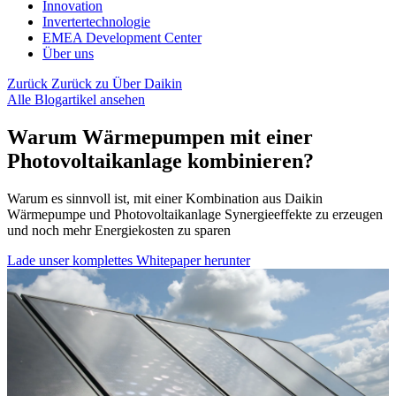
Innovation
Invertertechnologie
EMEA Development Center
Über uns
Zurück
Zurück zu Über Daikin
Alle Blogartikel ansehen
Warum Wärmepumpen mit einer
Photovoltaikanlage kombinieren?
Warum es sinnvoll ist, mit einer Kombination aus Daikin
Wärmepumpe und Photovoltaikanlage Synergieeffekte zu erzeugen
und noch mehr Energiekosten zu sparen
Lade unser komplettes Whitepaper herunter