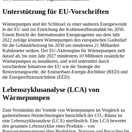
Unterstützung für EU-Vorschriften
Wärmepumpen sind der Schlüssel zu einer sauberen Energiewende
in der EU und zur Erreichung der Kohlenstoffneutralität bis 2050.
Einem Bericht der Internationalen Energieagentur aus dem Jahr
2022 zufolge könnten Wärmepumpen den europäischen Gasbedarf
für die Gebäudeheizung bis 2030 um mindestens 21 Milliarden
Kubikmeter senken. Der EU-Aktionsplan für Wärmepumpen zielt
darauf ab, bis zum Jahr 2027 mindestens 10 Millionen zusätzliche
Wärmepumpen zu installieren, und wird unterstützt durch
verschiedene Initiativen der EU wie die Strategie der
Renovierungswelle, die Erneuerbare-Energie-Richtlinie (RED) und
die Energieeffizienzrichtlinie (EED).
Lebenszyklusanalyse (LCA) von
Wärmepumpen
Zum Verständnis der Vorteile von Wärmepumpen im Vergleich zu
gasbetriebenen Heiztechnologien hinsichtlich der CO₂-Bilanz ist
eine Lebenszyklusanalyse (LCA) unerlässlich. Eine LCA bewertet
den gesamten Lebenszyklus eines Produkts – von
Ressourcengewinnung über Produktion, Nutzung und Recycling bis