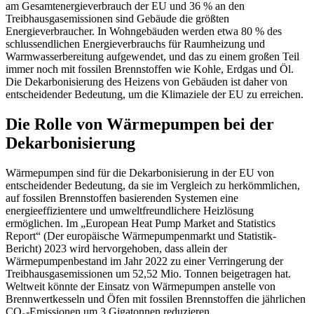
am Gesamtenergieverbrauch der EU und 36 % an den
Treibhausgasemissionen sind Gebäude die größten
Energieverbraucher. In Wohngebäuden werden etwa 80 % des
schlussendlichen Energieverbrauchs für Raumheizung und
Warmwasserbereitung aufgewendet, und das zu einem großen Teil
immer noch mit fossilen Brennstoffen wie Kohle, Erdgas und Öl.
Die Dekarbonisierung des Heizens von Gebäuden ist daher von
entscheidender Bedeutung, um die Klimaziele der EU zu erreichen.
Die Rolle von Wärmepumpen bei der
Dekarbonisierung
Wärmepumpen sind für die Dekarbonisierung in der EU von
entscheidender Bedeutung, da sie im Vergleich zu herkömmlichen,
auf fossilen Brennstoffen basierenden Systemen eine
energieeffizientere und umweltfreundlichere Heizlösung
ermöglichen. Im „European Heat Pump Market and Statistics
Report“ (Der europäische Wärmepumpenmarkt und Statistik-
Bericht) 2023 wird hervorgehoben, dass allein der
Wärmepumpenbestand im Jahr 2022 zu einer Verringerung der
Treibhausgasemissionen um 52,52 Mio. Tonnen beigetragen hat.
Weltweit könnte der Einsatz von Wärmepumpen anstelle von
Brennwertkesseln und Öfen mit fossilen Brennstoffen die jährlichen
CO₂-Emissionen um 3 Gigatonnen reduzieren.