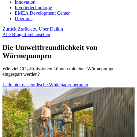
Innovation
Invertertechnologie
EMEA Development Center
Über uns
Zurück
Zurück zu Über Daikin
Alle Blogartikel ansehen
Die Umweltfreundlichkeit von
Wärmepumpen
Wie viel CO₂-Emissionen können mit einer Wärmepumpe
eingespart werden?
Lade hier das englische Whitepaper herunter