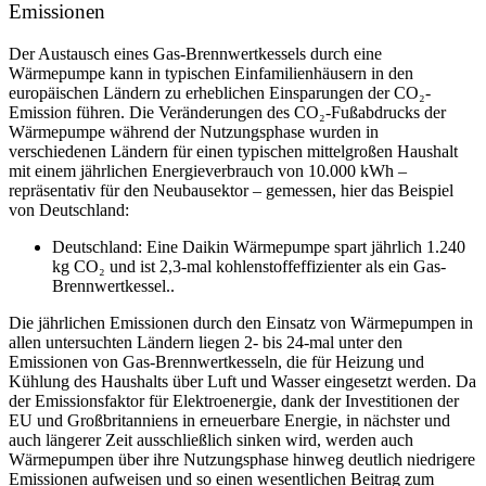
Emissionen
Der Austausch eines Gas-Brennwertkessels durch eine
Wärmepumpe kann in typischen Einfamilienhäusern in den
europäischen Ländern zu erheblichen Einsparungen der CO₂-
Emission führen. Die Veränderungen des CO₂-Fußabdrucks der
Wärmepumpe während der Nutzungsphase wurden in
verschiedenen Ländern für einen typischen mittelgroßen Haushalt
mit einem jährlichen Energieverbrauch von 10.000 kWh –
repräsentativ für den Neubausektor – gemessen, hier das Beispiel
von Deutschland:
Deutschland: Eine Daikin Wärmepumpe spart jährlich 1.240
kg CO₂ und ist 2,3-mal kohlenstoffeffizienter als ein Gas-
Brennwertkessel..
Die jährlichen Emissionen durch den Einsatz von Wärmepumpen in
allen untersuchten Ländern liegen 2- bis 24-mal unter den
Emissionen von Gas-Brennwertkesseln, die für Heizung und
Kühlung des Haushalts über Luft und Wasser eingesetzt werden. Da
der Emissionsfaktor für Elektroenergie, dank der Investitionen der
EU und Großbritanniens in erneuerbare Energie, in nächster und
auch längerer Zeit ausschließlich sinken wird, werden auch
Wärmepumpen über ihre Nutzungsphase hinweg deutlich niedrigere
Emissionen aufweisen und so einen wesentlichen Beitrag zum