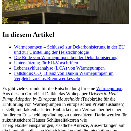
In diesem Artikel
Wärmepumpen – Schlüssel zur Dekarbonisierung in der EU
und zur Umstellung der Heiztechnologie
Die Rolle von Wärmepumpen bei der Dekarbonisierung
Unterstützung für EU-Vorschriften
Lebenszyklusanalyse (LCA) von Wärmepumpen
Fallstudie: CO₂-Bilanz von Daikin Wärmepumpen im
Vergleich zu Gas-Brennwertkesseln
Es gibt viele Gründe für die Entscheidung für eine
Wärmepumpe
.
Aus diesem Grund hat Daikin das Whitepaper
Drivers to Heat
Pump Adoption by European Households
(Triebkräfte für die
Einführung von Wärmepumpen in europäischen Privathaushalten)
erstellt, mit faktenbasierten Einblicken, um Verbraucher bei einer
fundierten Entscheidungsfindung zu unterstützen. Darin werden für
zukunftssichere Häuser Schlüsselfaktoren wie
Energiekosteneinsparungen, staatliche Anreize, Auswirkungen auf
die Umwelt, politische Entwicklungen und die Integration von