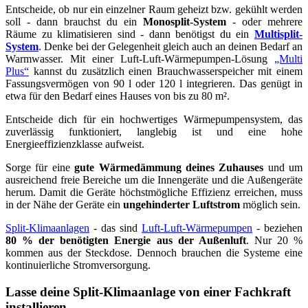
Entscheide, ob nur ein einzelner Raum geheizt bzw. gekühlt werden
soll - dann brauchst du ein
Monosplit-System
- oder mehrere
Räume zu klimatisieren sind - dann benötigst du ein
Multisplit-
System
. Denke bei der Gelegenheit gleich auch an deinen Bedarf an
Warmwasser. Mit einer Luft-Luft-Wärmepumpen-Lösung
„Multi
Plus“
kannst du zusätzlich einen Brauchwasserspeicher mit einem
Fassungsvermögen von 90 l oder 120 l integrieren. Das genügt in
etwa für den Bedarf eines Hauses von bis zu 80 m².
Entscheide dich für ein hochwertiges Wärmepumpensystem, das
zuverlässig funktioniert, langlebig ist und eine hohe
Energieeffizienzklasse aufweist.
Sorge für eine
gute Wärmedämmung deines Zuhauses
und um
ausreichend freie Bereiche um die Innengeräte und die Außengeräte
herum. Damit die Geräte höchstmögliche Effizienz erreichen, muss
in der Nähe der Geräte ein
ungehinderter Luftstrom
möglich sein.
Split-Klimaanlagen
- das sind
Luft-Luft-Wärmepumpen
- beziehen
80 % der benötigten Energie aus der Außenluft
. Nur 20 %
kommen aus der Steckdose. Dennoch brauchen die Systeme eine
kontinuierliche Stromversorgung.
Lasse deine Split-Klimaanlage von einer Fachkraft
installieren