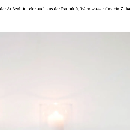
r Außenluft, oder auch aus der Raumluft, Warmwasser für dein Zuh