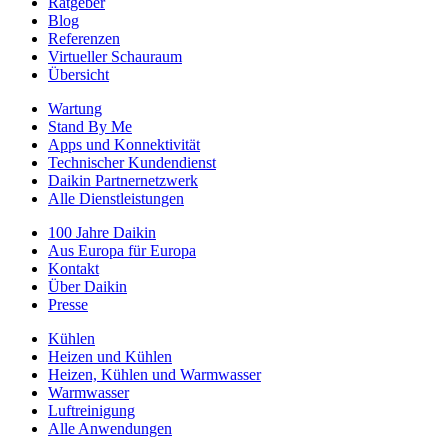
Ratgeber
Blog
Referenzen
Virtueller Schauraum
Übersicht
Wartung
Stand By Me
Apps und Konnektivität
Technischer Kundendienst
Daikin Partnernetzwerk
Alle Dienstleistungen
100 Jahre Daikin
Aus Europa für Europa
Kontakt
Über Daikin
Presse
Kühlen
Heizen und Kühlen
Heizen, Kühlen und Warmwasser
Warmwasser
Luftreinigung
Alle Anwendungen