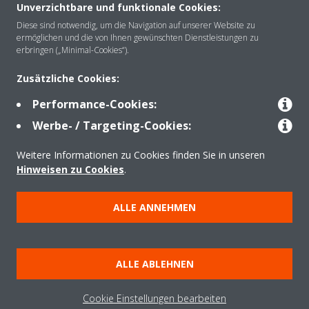
Unverzichtbare und funktionale Cookies:
Diese sind notwendig, um die Navigation auf unserer Website zu
Über Daikin
ermöglichen und die von Ihnen gewünschten Dienstleistungen zu
erbringen („Minimal-Cookies“).
Lösungen
Zusätzliche Cookies:
Performance-Cookies:
Werbe- / Targeting-Cookies:
Kontakt
Weitere Informationen zu Cookies finden Sie in unseren
Hinweisen zu Cookies
.
Produkte
ALLE ANNEHMEN
Copyright © Daikin
Impressum
Hinweis zu Cookies
Datenschutzerklärung
ALLE ABLEHNEN
Unternehmensethik
AGB
Data Act
Cookie Einstellungen bearbeiten