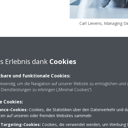
Carl Lievens, Managing Di
s Erlebnis dank
Cookies
arktführer
bare und funktionale Cookies:
"Trotz der herausfordernden Li
Position als Marktführer
otwendig, um die Navigation auf unserer Website zu ermöglichen und 
Unregelmäßigkeiten im Hinblick
rage nach
Dienstleistungen zu erbringen („Minimal-Cookies“).
Komponenten, konnte unsere L
ller als je zuvor gewachsen –
Fertigungsorganisation sicherst
. Fördernd wirkten hier die EU-
e Cookies:
Produktionspläne übertreffen,
g des europäischen
nce-Cookies:
Cookies, die Statistiken über den Datenverkehr und d
nach Wärmepumpen nachzukom
eunigung der Unabhängigkeit
lten auf unseren oder fremden Websites sammeln
Wärmepumpenheizungen erzielt
räftiger Investitionen in
 Targeting-Cookies:
Cookies, die verwendet werden, um Werbung f
als 150% im Vergleich zum Vorja