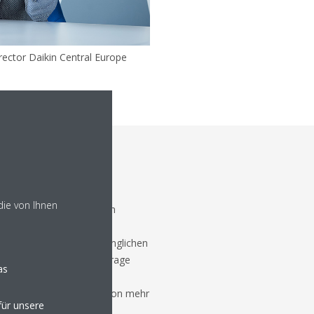
rector Daikin Central Europe
efersituation und
die von Ihnen
 auf die Verfügbarkeit von
iefer- und
ellen, dass wir die ursprünglichen
 um der steigenden Nachfrage
as
men. Im Bereich
en wir ein Umsatzplus von mehr
ür unsere
hr", erklärt
Takayuki