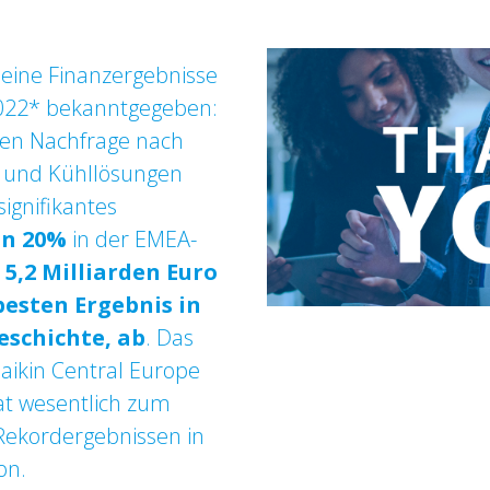
seine Finanzergebnisse
2022* bekanntgegeben:
ken Nachfrage nach
- und Kühllösungen
signifikantes
n 20%
in der EMEA-
t
5,2 Milliarden Euro
besten Ergebnis in
schichte, ab
. Das
ikin Central Europe
at wesentlich zum
 Rekordergebnissen in
on.