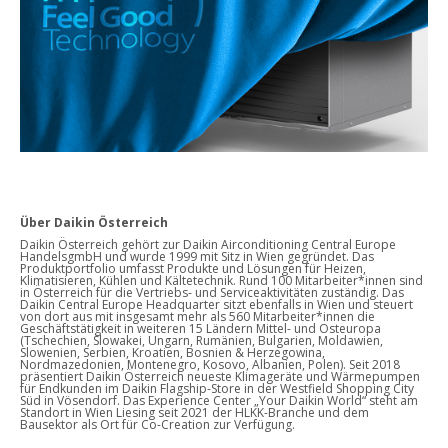
Über Daikin Österreich
Daikin Österreich gehört zur Daikin Airconditioning Central Europe
HandelsgmbH und wurde 1999 mit Sitz in Wien gegründet. Das
Produktportfolio umfasst Produkte und Lösungen für Heizen,
Klimatisieren, Kühlen und Kältetechnik. Rund 100 Mitarbeiter*innen sind
in Österreich für die Vertriebs- und Serviceaktivitäten zuständig. Das
Daikin Central Europe Headquarter sitzt ebenfalls in Wien und steuert
von dort aus mit insgesamt mehr als 560 Mitarbeiter*innen die
Geschäftstätigkeit in weiteren 15 Ländern Mittel- und Osteuropa
(Tschechien, Slowakei, Ungarn, Rumänien, Bulgarien, Moldawien,
Slowenien, Serbien, Kroatien, Bosnien & Herzegowina,
Nordmazedonien, Montenegro, Kosovo, Albanien, Polen). Seit 2018
präsentiert Daikin Österreich neueste Klimageräte und Wärmepumpen
für Endkunden im Daikin Flagship-Store in der Westfield Shopping City
Süd in Vösendorf. Das Experience Center „Your Daikin World“ steht am
Standort in Wien Liesing seit 2021 der HLKK-Branche und dem
Bausektor als Ort für Co-Creation zur Verfügung.