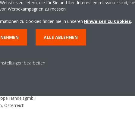
in Wien Liesing seit 2021 der HLKK-Branche und dem Bausektor als Or
ebsites zu liefern, die für Sie und Ihre Interessen relevanter sind, s
 von Werbekampagnen zu messen
rmationen zu Cookies finden Sie in unseren
Hinweisen zu Cookies
.
NNEHMEN
ALLE ABLEHNEN
om
instellungen bearbeiten
Europe HandelsgmbH
, Österreich