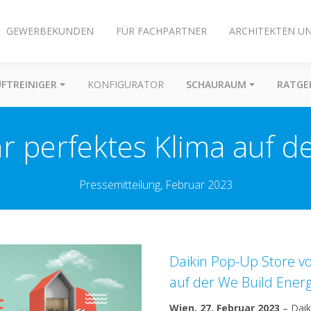
GEWERBEKUNDEN
FÜR FACHPARTNER
ARCHITEKTEN U
UFTREINIGER
KONFIGURATOR
SCHAURAUM
RATGE
hr perfektes Klima auf 
Pressemitteilung, Februar 2023
Daikin Pop-Up Store vo
auf der We Build Ener
Wien, 27. Februar 2023
– Daik