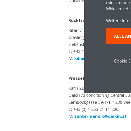
Daikin World“ steht am Standort 
oder fremde W
Wirksamkeit
Rückfragehinweis:
Weitere Info
Kilian v. Dallwitz
ALLE A
Grayling Austria GmbH
Siebensterngasse 31, 1070 Wien
T: +43 1 524 4300
M:
kilian.dallwitz@grayling.c
Cookie E
Pressekontakt:
Karin Zuntermann
Daikin Airconditioning Central 
Lemböckgasse 59/1/1, 1230 Wien
T: +43 (0) 1 253 21 11-206
M:
zuntermann.k@daikin.at