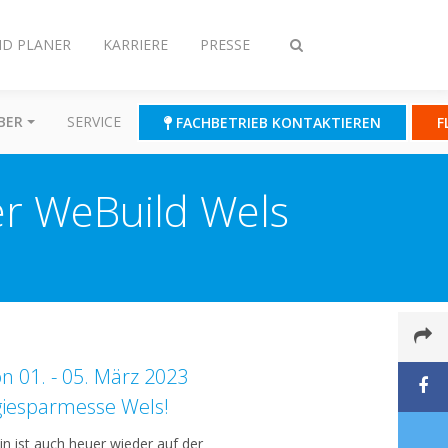
ND PLANER
KARRIERE
PRESSE
Suche
ein-/ausschalten
BER
SERVICE
FACHBETRIEB KONTAKTIEREN
F
der WeBuild Wels
n 01. - 05. März 2023
giesparmesse Wels!
in ist auch heuer wieder auf der