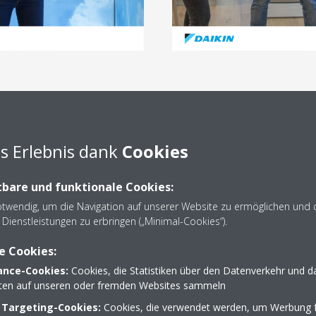
s Erlebnis dank
Cookies
eich
bare und funktionale Cookies:
kin Airconditioning Central Europe HandelsgmbH und wurde 1999 mit S
otwendig, um die Navigation auf unserer Website zu ermöglichen und 
e und Lösungen für Heizen, Klimatisieren, Kühlen und Kältetechnik. 
Dienstleistungen zu erbringen („Minimal-Cookies“).
und Serviceaktivitäten zuständig. Das Daikin Central Europe Headquarter
mt mehr als 560 Mitarbeiter*innen die Geschäftstätigkeit in weiteren 
e Cookies:
i, Ungarn, Rumänien, Bulgarien, Moldawien, Slowenien, Serbien, Kro
nce-Cookies:
Cookies, die Statistiken über den Datenverkehr und d
ovo, Albanien, Polen). Seit 2018 präsentiert Daikin Österreich neu
lten auf unseren oder fremden Websites sammeln
ikin Flagship-Store in der Westfield Shopping City Süd in Vösendor
 Targeting-Cookies:
Cookies, die verwendet werden, um Werbung f