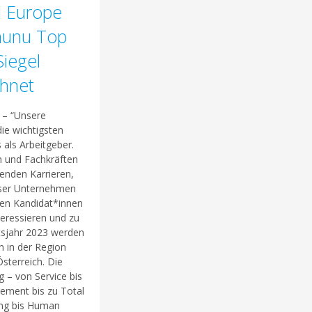
l Europe
nunu Top
iegel
chnet
 – “Unsere
die wichtigsten
 als Arbeitgeber.
n und Fachkräften
enden Karrieren,
unser Unternehmen
sten Kandidat*innen
teressieren und zu
tsjahr 2023 werden
n in der Region
sterreich. Die
ig – von Service bis
ement bis zu Total
ing bis Human