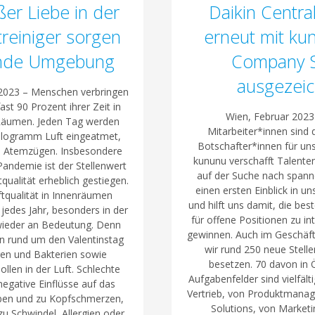
ßer Liebe in der
Daikin Centra
treiniger sorgen
erneut mit ku
unde Umgebung
Company S
ausgezei
 2023 – Menschen verbringen
ast 90 Prozent ihrer Zeit in
Wien, Februar 2023
Räumen. Jeden Tag werden
Mitarbeiter*innen sind 
Kilogramm Luft eingeatmet,
Botschafter*innen für uns
0 Atemzügen. Insbesondere
kununu verschafft Talente
Pandemie ist der Stellenwert
auf der Suche nach spann
qualität erheblich gestiegen.
einen ersten Einblick in 
qualität in Innenräumen
und hilft uns damit, die be
jedes Jahr, besonders in der
für offene Positionen zu in
wieder an Bedeutung. Denn
gewinnen. Auch im Geschäf
en rund um den Valentinstag
wir rund 250 neue Stelle
iren und Bakterien sowie
besetzen. 70 davon in Ö
llen in der Luft. Schlechte
Aufgabenfelder sind vielfält
egative Einflüsse auf das
Vertrieb, von Produktmanag
ben und zu Kopfschmerzen,
Solutions, von Market
zu Schwindel, Allergien oder