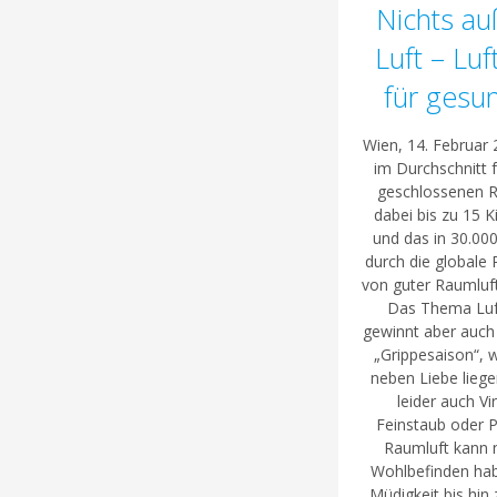
Nichts au
Luft – Luf
für ges
Wien, 14. Februar
im Durchschnitt f
geschlossenen 
dabei bis zu 15 
und das in 30.00
durch die globale 
von guter Raumluft
Das Thema Luft
gewinnt aber auch 
„Grippesaison“, 
neben Liebe lieg
leider auch V
Feinstaub oder Po
Raumluft kann n
Wohlbefinden ha
Müdigkeit bis hin 