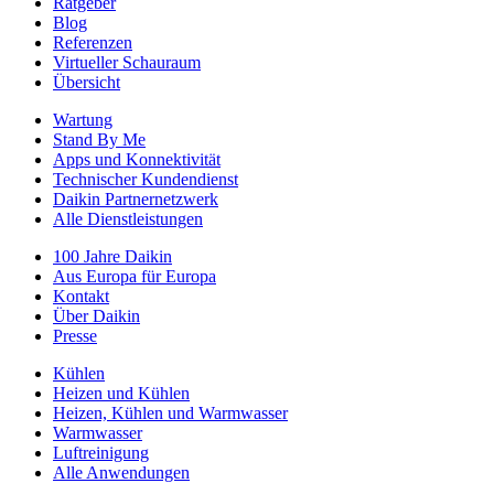
Ratgeber
Blog
Referenzen
Virtueller Schauraum
Übersicht
Wartung
Stand By Me
Apps und Konnektivität
Technischer Kundendienst
Daikin Partnernetzwerk
Alle Dienstleistungen
100 Jahre Daikin
Aus Europa für Europa
Kontakt
Über Daikin
Presse
Kühlen
Heizen und Kühlen
Heizen, Kühlen und Warmwasser
Warmwasser
Luftreinigung
Alle Anwendungen