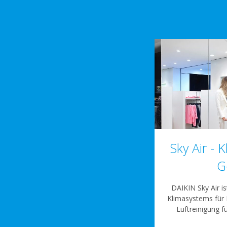
Sky Air - K
G
DAIKIN Sky Air i
Klimasystems für 
Luftreinigung f