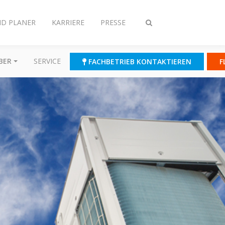
ND PLANER
KARRIERE
PRESSE
Suche
ein-/ausschalten
BER
SERVICE
FACHBETRIEB KONTAKTIEREN
F