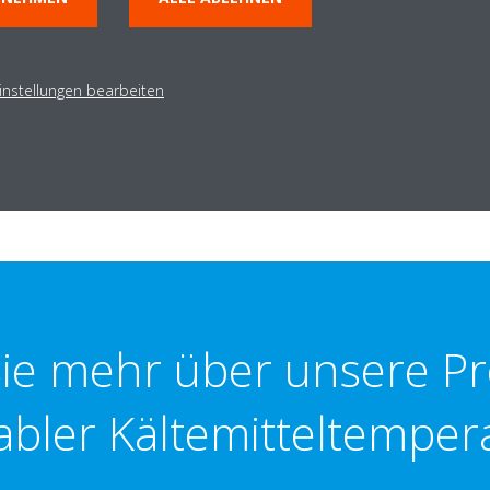
ologie
ariablen Kältemitteltemperatur führten wir eine Studie durch, die die
instellungen bearbeiten
 und
VRV III
(ohne variable Kältemitteltemperatur)
vergleicht
. Die Er
als VRV III. Während des Kühlens verbrauchte VRV IV bis zu
60 % weni
rung beim Heizen bei 20 %
lag. Daikin arbeitet nebenbei auch imm
tschaft von Kältemittel
oder dem
kohlendioxid-neutralen Heiz
Sie mehr über unsere Pr
abler Kältemitteltemper