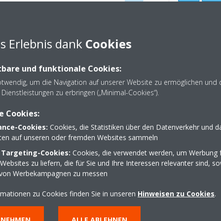
asst Ihr System automatisch an
bedingungen an, während die
s Erlebnis dank
Cookies
und der Komfort verbessert
er saisonalen Effizienz zu
 Systems über den Inverter-
bare und funktionale Cookies:
 Verändern der Verdampfung-
otwendig, um die Navigation auf unserer Website zu ermöglichen und 
peratur des Kältemittels.
Dienstleistungen zu erbringen („Minimal-Cookies“).
e Cookies:
nce-Cookies:
Cookies, die Statistiken über den Datenverkehr und d
lten auf unseren oder fremden Websites sammeln
 Targeting-Cookies:
Cookies, die verwendet werden, um Werbung f
ebsites zu liefern, die für Sie und Ihre Interessen relevanter sind, s
 von Werbekampagnen zu messen
rmationen zu Cookies finden Sie in unseren
Hinweisen zu Cookies
.
NNEHMEN
ALLE ABLEHNEN