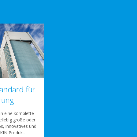
andard für
erung
n eine komplette
eliebig große oder
es, innovatives und
IKIN Produkt.