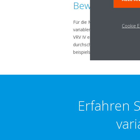
Bewährte Techn
Für die Messung des Erfolgs der V
Cookie E
variabler Kältemitteltemperatur)
VRV IV erheblich effizienter war 
durchschnittliche
Energieeinspa
beispielsweise der
Kreislaufwir
Erfahren 
vari