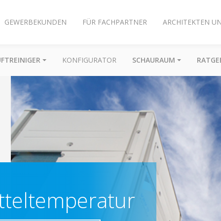
GEWERBEKUNDEN
FÜR FACHPARTNER
ARCHITEKTEN U
UFTREINIGER
KONFIGURATOR
SCHAURAUM
RATGE
itteltemperatur