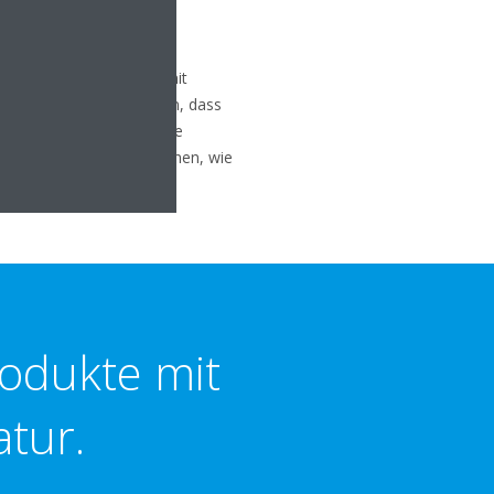
Leistung von VRV IV
(mit
gebnisse der Studie zeigen, dass
ger Energie
, während die
er an weiteren Innovationen, wie
en
.
odukte mit
atur.