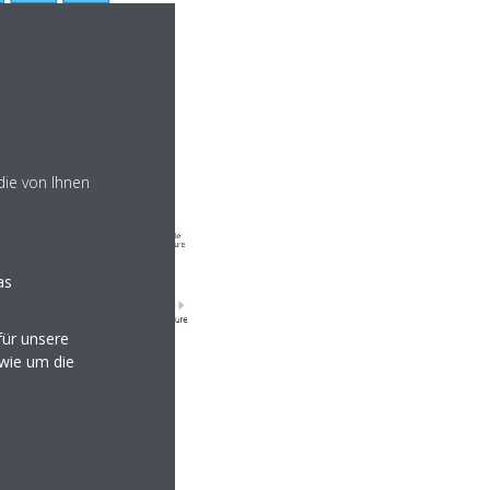
die von Ihnen
as
ür unsere
owie um die