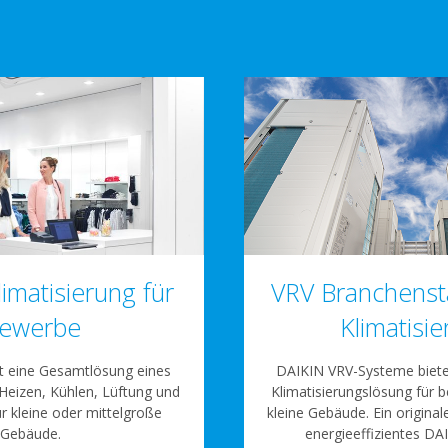
limatisierung für
VRV Branchenst
ewerbe
Klimatisi
st eine Gesamtlösung eines
DAIKIN VRV-Systeme biete
Heizen, Kühlen, Lüftung und
Klimatisierungslösung für b
ür kleine oder mittelgroße
kleine Gebäude. Ein original
Gebäude.
energieeffizientes DA