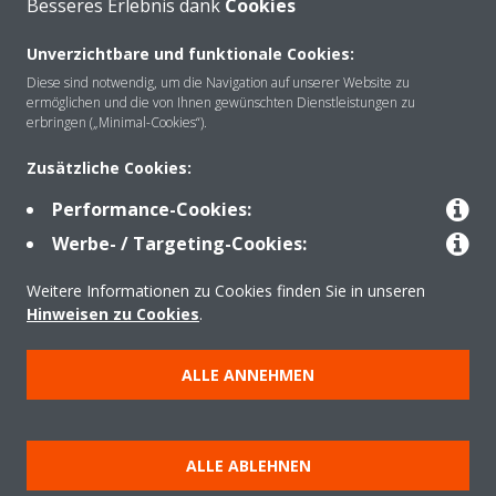
Besseres Erlebnis dank
Cookies
Unverzichtbare und funktionale Cookies:
Diese sind notwendig, um die Navigation auf unserer Website zu
Über Daikin
ermöglichen und die von Ihnen gewünschten Dienstleistungen zu
erbringen („Minimal-Cookies“).
Lösungen
Zusätzliche Cookies:
Performance-Cookies:
Werbe- / Targeting-Cookies:
Kontakt
Weitere Informationen zu Cookies finden Sie in unseren
Hinweisen zu Cookies
.
Produkte
ALLE ANNEHMEN
Copyright © Daikin
Impressum
Hinweis zu Cookies
Datenschutzerklärung
ALLE ABLEHNEN
Unternehmensethik
AGB
Data Act