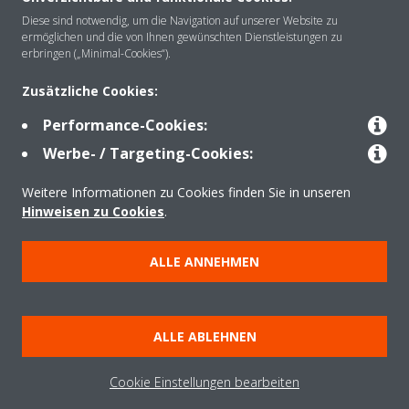
Über Daikin
Diese sind notwendig, um die Navigation auf unserer Website zu
ermöglichen und die von Ihnen gewünschten Dienstleistungen zu
erbringen („Minimal-Cookies“).
Lösungen
Zusätzliche Cookies:
Performance-Cookies:
Werbe- / Targeting-Cookies:
Kontakt
Weitere Informationen zu Cookies finden Sie in unseren
Hinweisen zu Cookies
.
Produkte
ALLE ANNEHMEN
Copyright © Daikin
Impressum
Hinweis zu Cookies
Datenschutzerklärung
ALLE ABLEHNEN
Unternehmensethik
AGB
Data Act
Cookie Einstellungen bearbeiten