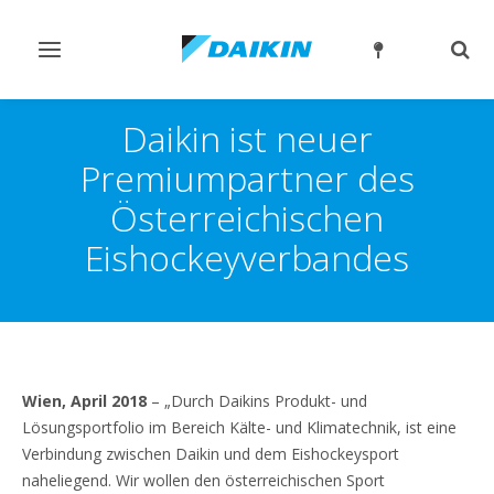
Navigation
Such
ein-/ausschalten
ein-
Daikin ist neuer
Premiumpartner des
Österreichischen
Eishockeyverbandes
Wien, April 2018
– „Durch Daikins Produkt- und
Lösungsportfolio im Bereich Kälte- und Klimatechnik, ist eine
Verbindung zwischen Daikin und dem Eishockeysport
naheliegend. Wir wollen den österreichischen Sport