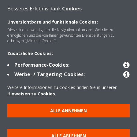
Besseres Erlebnis dank
Cookies
Unverzichtbare und funktionale Cookies:
Über Daikin
Diese sind notwendig, um die Navigation auf unserer Website zu
ermöglichen und die von Ihnen gewünschten Dienstleistungen zu
erbringen („Minimal-Cookies“).
Lösungen
Zusätzliche Cookies:
Performance-Cookies:
Werbe- / Targeting-Cookies:
Kontakt
Weitere Informationen zu Cookies finden Sie in unseren
Hinweisen zu Cookies
.
Produkte
ALLE ANNEHMEN
Copyright © Daikin
Impressum
Hinweis zu Cookies
Datenschutzerklärung
ALLE ABLEHNEN