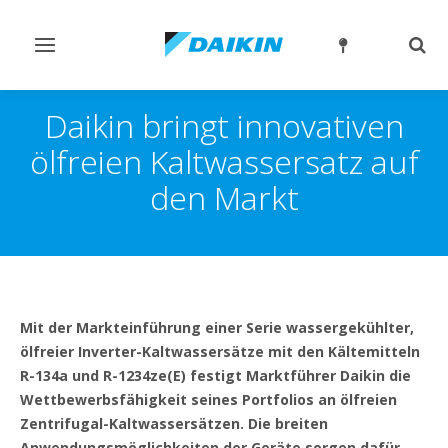
Navigation
Such
ein-/ausschalten
ein-
Daikin bringt innovativen
ölfreien Kaltwassersatz auf
den Markt
Mit der Markteinführung einer Serie wassergekühlter,
ölfreier Inverter-Kaltwassersätze mit den Kältemitteln
R-134a und R-1234ze(E) festigt Marktführer Daikin die
Wettbewerbsfähigkeit seines Portfolios an ölfreien
Zentrifugal-Kaltwassersätzen. Die breiten
Anwendungsmöglichkeiten der Geräte sorgen dafür,