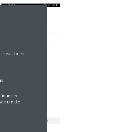
die von Ihnen
as
ür unsere
owie um die