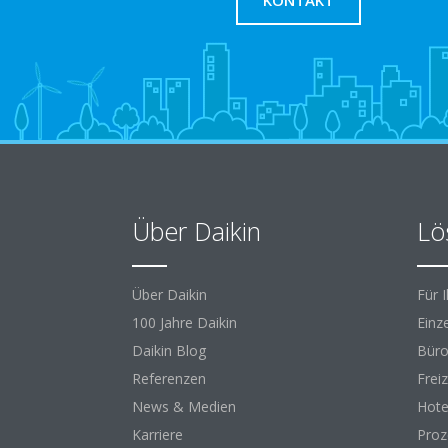
KONTAKT
Über Daikin
Lö
Über Daikin
Für 
100 Jahre Daikin
Einz
Daikin Blog
Büro
Referenzen
Freiz
News & Medien
Hote
Karriere
Proz