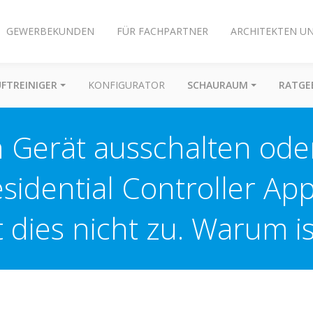
GEWERBEKUNDEN
FÜR FACHPARTNER
ARCHITEKTEN U
UFTREINIGER
KONFIGURATOR
SCHAURAUM
RATGE
 Gerät ausschalten oder
sidential Controller Ap
t dies nicht zu. Warum is