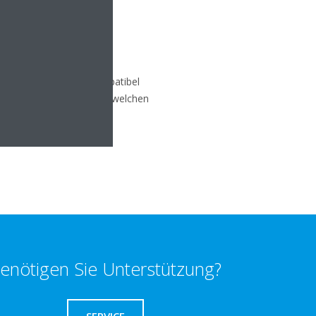
ial Controller App kompatibel
r, welche Funktionen von welchen
enötigen Sie Unterstützung?