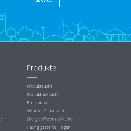
SERVICE
Produkte
Produktsuche
Produktübersicht
Broschüren
Virtueller Schauraum
er
Energieeffizienzaufkleber
Häufig gestellte Fragen