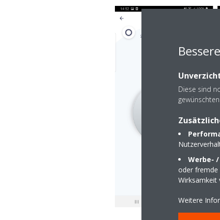
Bessere
Unverzicht
Diese sind n
gewünschten 
Zusätzlich
Performa
Nutzerverha
Werbe- /
oder fremde W
Wirksamkeit
Weitere Info