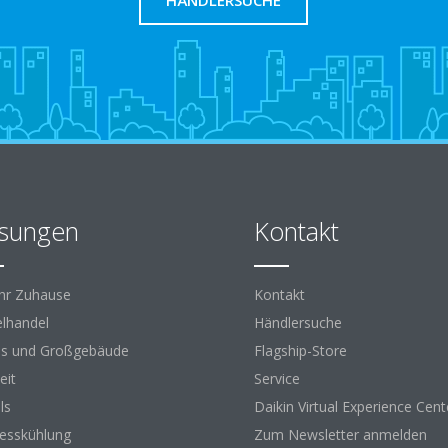
HÄNDLERSUCHE
sungen
Kontakt
Ihr Zuhause
Kontakt
elhandel
Händlersuche
s und Großgebäude
Flagship-Store
eit
Service
ls
Daikin Virtual Experience Cent
esskühlung
Zum Newsletter anmelden