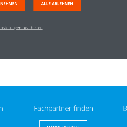
NNEHMEN
ALLE ABLEHNEN
instellungen bearbeiten
N Altherma Wärmepumpengeräte nur teilweise mit der DAIKIN Resident
en oder ausgegrauten Betriebskreislauf führen. Eine Übersicht darübe
 Sie in der Kompatibilitätsmatrix in compatibilityMatrix.xlsx.
n
Fachpartner finden
B