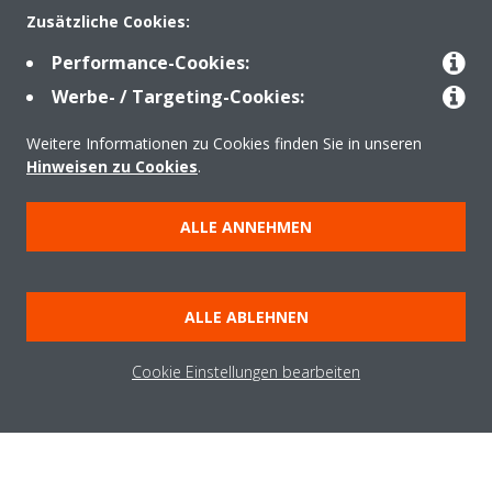
Zusätzliche Cookies:
Über Daikin
Performance-Cookies:
Werbe- / Targeting-Cookies:
Lösungen
Weitere Informationen zu Cookies finden Sie in unseren
Hinweisen zu Cookies
.
Kontakt
ALLE ANNEHMEN
Produkte
ALLE ABLEHNEN
Cookie Einstellungen bearbeiten
Copyright © Daikin
Impressum
Hinweis zu Cookies
Datenschutzerklärung
Unternehmensethik
AGB
Data Act