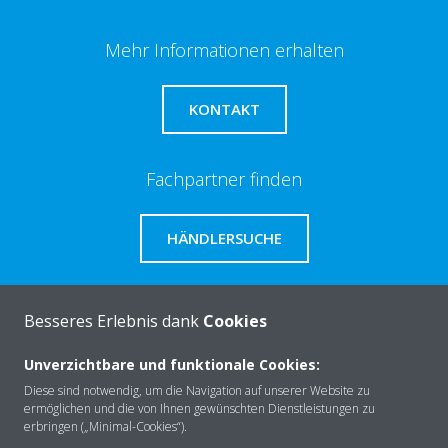
Mehr Informationen erhalten
KONTAKT
Fachpartner finden
HÄNDLERSUCHE
Benötigen Sie Unterstützung?
Besseres Erlebnis dank
Cookies
Unverzichtbare und funktionale Cookies:
SERVICE
Diese sind notwendig, um die Navigation auf unserer Website zu
ermöglichen und die von Ihnen gewünschten Dienstleistungen zu
erbringen („Minimal-Cookies“).