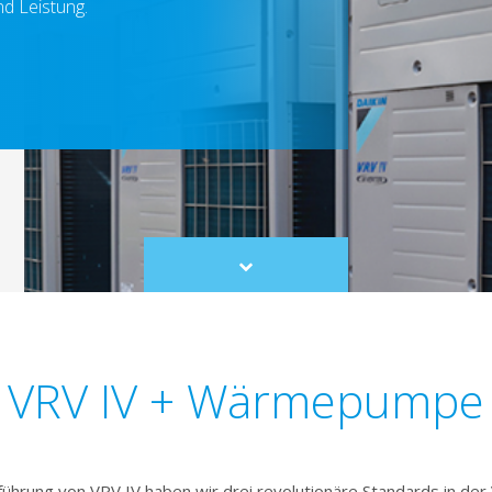
d Leistung.
Scroll
to
content
VRV IV + Wärmepumpe
führung von VRV IV haben wir drei revolutionäre Standards in de