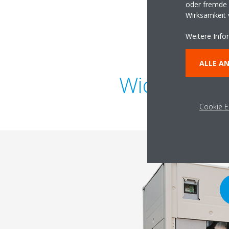
oder fremde W
Wirksamkeit
Weitere Info
ALLE A
Wichtige K
Cookie E