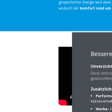
gespeicherten Energie wird dann
wodurch der
Komfort rund um d
Bessere
Unverzicht
Diese sind n
gewünschten 
Zusätzlich
Performa
Nutzerverha
Werbe- /