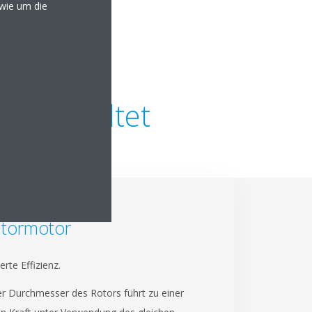
owie um die
u gestaltet
ichstrom-
atormotor
rte Effizienz.
r Durchmesser des Rotors führt zu einer