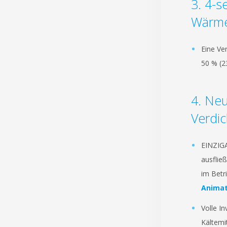
4-se
Wärme
Eine Ve
50 % (2
Neu
Verdic
EINZIGA
ausflie
im Betri
Animat
Volle I
Kältemi