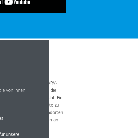
or
serem unverwechselbaren VRV-
die von Ihnen
 ist eine Softwarelösung, die
bnahme
deutlich vereinfacht. Ein
er Zeit, um die Außengeräte zu
e von verschiedenen Standorten
as
d die ersten Einstellungen an
ür unsere