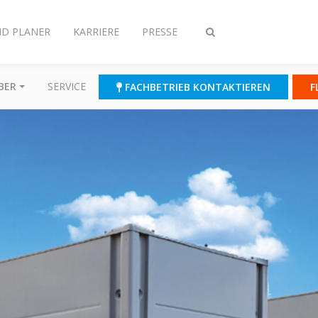
ND PLANER
KARRIERE
PRESSE
Suche
ein-/ausschalten
BER
SERVICE
FACHBETRIEB KONTAKTIEREN
F