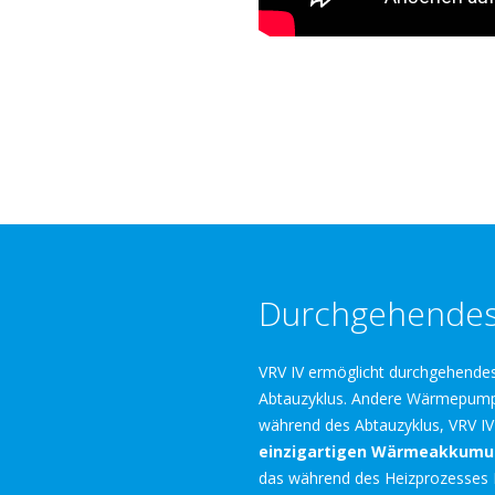
Durchgehendes
VRV IV ermöglicht durchgehende
Abtauzyklus. Andere Wärmepump
während des Abtauzyklus, VRV IV
einzigartigen
Wärmeakkumul
das während des Heizprozesses E