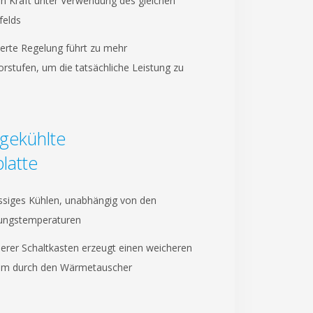
n Kraft unter Verwendung des gleichen
felds
erte Regelung führt zu mehr
torstufen, um die tatsächliche Leistung zu
gekühlte
platte
ssiges Kühlen, unabhängig von den
ngstemperaturen
inerer Schaltkasten erzeugt einen weicheren
rom durch den Wärmetauscher