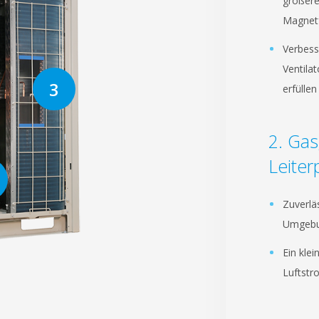
größere
Magnet
Verbess
Ventila
erfüllen
Gas
Leiter
Zuverlä
Umgebu
Ein kle
Luftst