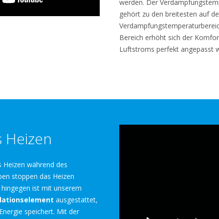
werden. Der Verdampfungstempe
gehört zu den breitesten auf 
Verdampfungstemperaturbereich
Bereich erhöht sich der Komfo
Luftstroms perfekt angepasst 
 Heizen
s Heizen während des
en stoppen das Heizen
 hingegen ist mit unserem
ationselement
ausgestattet,
nergie speichert. Mit der