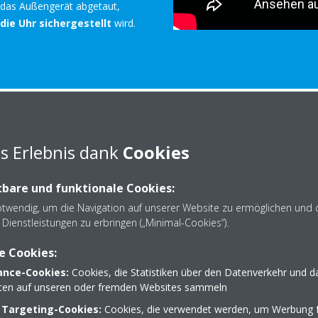
 das Außengerät abgetaut,
ie Uhr sichergestellt
wird.
VRV-Konfigurat
s Erlebnis dank
Cookies
bare und funktionale Cookies:
Jedes VRV IV-Gerät ist mit un
otwendig, um die Navigation auf unserer Website zu ermöglichen und 
Konfigurator ausgestattet. Dies
Dienstleistungen zu erbringen („Minimal-Cookies“).
Konfiguration und Inbetrie
Installateur braucht nun wenig
e Cookies:
konfigurieren, mehrere System
nce-Cookies:
Cookies, die Statistiken über den Datenverkehr und d
für Großkunden zu verwalten un
lten auf unseren oder fremden Websites sammeln
den Außengeräten abzurufen.
 Targeting-Cookies:
Cookies, die verwendet werden, um Werbung f