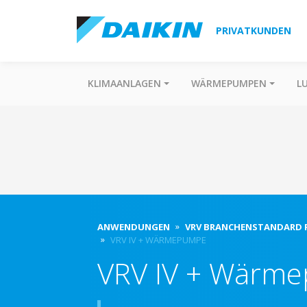
PRIVATKUNDEN
KLIMAANLAGEN
WÄRMEPUMPEN
L
ANWENDUNGEN
VRV BRANCHENSTANDARD F
VRV IV + WÄRMEPUMPE
VRV IV + Wärm