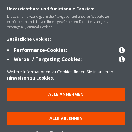
Unverzichtbare und funktionale Cookies:
Über Daikin
Diese sind notwendig, um die Navigation auf unserer Website zu
ermöglichen und die von Ihnen gewünschten Dienstleistungen zu
erbringen („Minimal-Cookies“).
Lösungen
Zusätzliche Cookies:
Performance-Cookies:
Kontakt
Werbe- / Targeting-Cookies:
Weitere Informationen zu Cookies finden Sie in unseren
Produkte
Hinweisen zu Cookies
.
ALLE ANNEHMEN
Copyright © Daikin
Impressum
Hinweis zu Cookies
Datenschutzerklärung
ALLE ABLEHNEN
Unternehmensethik
AGB
Data Act