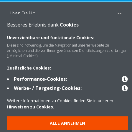
Über Daikin
Besseres Erlebnis dank
Cookies
Lösungen
Unverzichtbare und funktionale Cookies:
Diese sind notwendig, um die Navigation auf unserer Website zu
ermöglichen und die von Ihnen gewünschten Dienstleistungen zu erbringen
(„Minimal-Cookies“).
Kontakt
Zusätzliche Cookies:
Performance-Cookies:
Produkte
Werbe- / Targeting-Cookies:
Weitere Informationen zu Cookies finden Sie in unseren
Copyright © Daikin
Hinweisen zu Cookies
.
Impressum
Hinweis zu Cookies
Datenschutzerklärung
Unternehmensethik
AGB
Data Act
ALLE ANNEHMEN