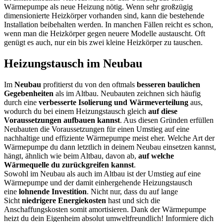
Wärmepumpe als neue Heizung nötig. Wenn sehr großzügig
dimensionierte Heizkörper vorhanden sind, kann die bestehende
Installation beibehalten werden. In manchen Fällen reicht es schon,
wenn man die Heizkörper gegen neuere Modelle austauscht. Oft
genügt es auch, nur ein bis zwei kleine Heizkörper zu tauschen.
Heizungstausch im Neubau
Im
Neubau
profitierst du von den oftmals
besseren baulichen
Gegebenheiten
als im Altbau. Neubauten zeichnen sich häufig
durch eine
verbesserte Isolierung und Wärmeverteilung
aus,
wodurch du bei einem Heizungstausch gleich
auf diese
Voraussetzungen aufbauen kannst
. Aus diesen Gründen erfüllen
Neubauten die Voraussetzungen für einen Umstieg auf eine
nachhaltige und effiziente Wärmepumpe meist eher. Welche Art der
Wärmepumpe du dann letztlich in deinem Neubau einsetzen kannst,
hängt, ähnlich wie beim Altbau, davon ab,
auf welche
Wärmequelle du zurückgreifen kannst
.
Sowohl im Neubau als auch im Altbau ist der Umstieg auf eine
Wärmepumpe und der damit einhergehende Heizungstausch
eine
lohnende Investition
. Nicht nur, dass du auf lange
Sicht
niedrigere Energiekosten
hast und sich die
Anschaffungskosten somit amortisieren. Dank der Wärmepumpe
heizt du dein Eigenheim absolut umweltfreundlich! Informiere dich