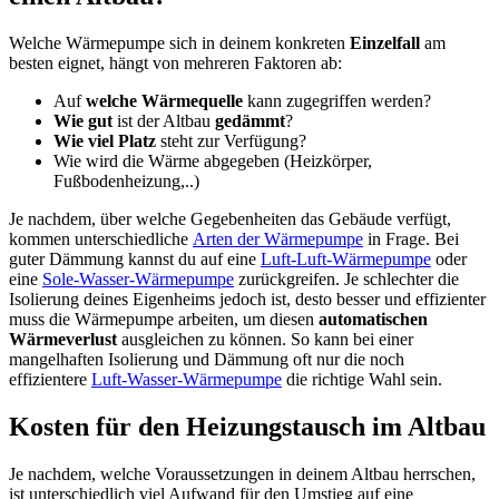
Welche Wärmepumpe sich in deinem konkreten
Einzelfall
am
besten eignet, hängt von mehreren Faktoren ab:
Auf
welche Wärmequelle
kann zugegriffen werden?
Wie gut
ist der Altbau
gedämmt
?
Wie viel Platz
steht zur Verfügung?
Wie wird die Wärme abgegeben (Heizkörper,
Fußbodenheizung,..)
Je nachdem, über welche Gegebenheiten das Gebäude verfügt,
kommen unterschiedliche
Arten der Wärmepumpe
in Frage. Bei
guter Dämmung kannst du auf eine
Luft-Luft-Wärmepumpe
oder
eine
Sole-Wasser-Wärmepumpe
zurückgreifen. Je schlechter die
Isolierung deines Eigenheims jedoch ist, desto besser und effizienter
muss die Wärmepumpe arbeiten, um diesen
automatischen
Wärmeverlust
ausgleichen zu können. So kann bei einer
mangelhaften Isolierung und Dämmung oft nur die noch
effizientere
Luft-Wasser-Wärmepumpe
die richtige Wahl sein.
Kosten für den Heizungstausch im Altbau
Je nachdem, welche Voraussetzungen in deinem Altbau herrschen,
ist unterschiedlich viel Aufwand für den Umstieg auf eine