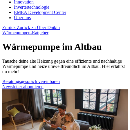
Innovation
Invertertechnologie
EMEA Development Center
Über uns
Zurück
Zurück zu Über Daikin
Wärmepumpen-Ratgeber
Wärmepumpe im Altbau
Tausche deine alte Heizung gegen eine effiziente und nachhaltige
Wärmepumpe und heize umweltfreundlich im Altbau. Hier erfährst
du mehr!
Beratungsgespräch vereinbaren
Newsletter abonnieren