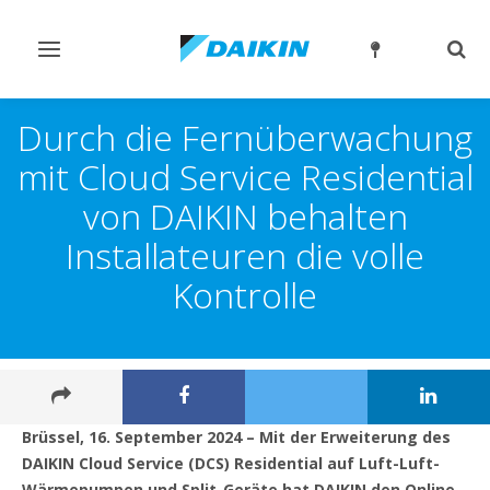
Navigation
Such
ein-/ausschalten
ein-
Durch die Fernüberwachung
mit Cloud Service Residential
von DAIKIN behalten
Installateuren die volle
Kontrolle
Brüssel, 16. September 2024 – Mit der Erweiterung des
DAIKIN Cloud Service (DCS) Residential auf Luft-Luft-
Wärmepumpen und Split-Geräte hat DAIKIN den Online-