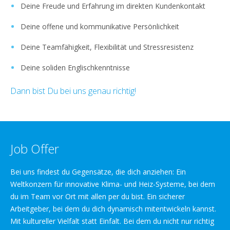
Deine Freude und Erfahrung im direkten Kundenkontakt
Deine offene und kommunikative Persönlichkeit
Deine Teamfähigkeit, Flexibilität und Stressresistenz
Deine soliden Englischkenntnisse
Dann bist Du bei uns genau richtig!
Job Offer
Bei uns findest du Gegensätze, die dich anziehen: Ein
Weltkonzern für innovative Klima- und Heiz-Systeme, bei dem
du im Team vor Ort mit allen per du bist. Ein sicherer
Arbeitgeber, bei dem du dich dynamisch mitentwickeln kannst.
Mit kultureller Vielfalt statt Einfalt. Bei dem du nicht nur richtig