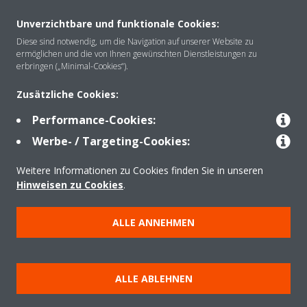
Unverzichtbare und funktionale Cookies:
Über Daikin
Diese sind notwendig, um die Navigation auf unserer Website zu
ermöglichen und die von Ihnen gewünschten Dienstleistungen zu
erbringen („Minimal-Cookies“).
Lösungen
Zusätzliche Cookies:
Performance-Cookies:
Kontakt
Werbe- / Targeting-Cookies:
Weitere Informationen zu Cookies finden Sie in unseren
Hinweisen zu Cookies
.
Produkte
ALLE ANNEHMEN
Copyright © Daikin
Impressum
Hinweis zu Cookies
Datenschutzerklärung
ALLE ABLEHNEN
Unternehmensethik
AGB
Data Act