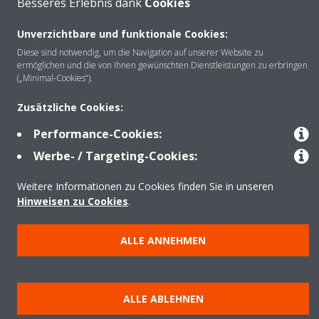
Besseres Erlebnis dank
Cookies
Über Daikin
Unverzichtbare und funktionale Cookies:
Diese sind notwendig, um die Navigation auf unserer Website zu
Lösungen
ermöglichen und die von Ihnen gewünschten Dienstleistungen zu erbringen
(„Minimal-Cookies“).
Zusätzliche Cookies:
Kontakt
Performance-Cookies:
Werbe- / Targeting-Cookies:
Produkte
Weitere Informationen zu Cookies finden Sie in unseren
Hinweisen zu Cookies
.
Copyright © Daikin
ALLE ANNEHMEN
Impressum
Hinweis zu Cookies
Datenschutzerklärung
Unternehmensethik
AGB
Data Act
ALLE ABLEHNEN