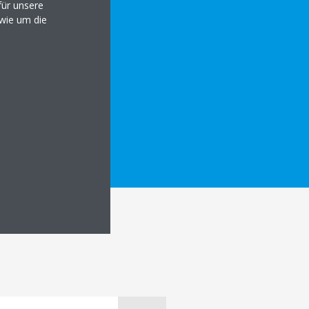
ür unsere
owie um die
LS ANZEIGEN