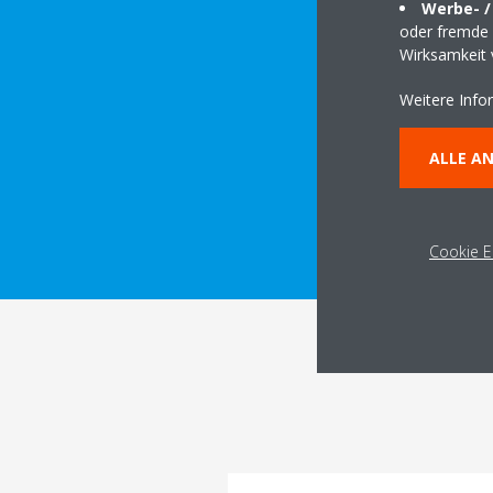
Werbe- /
oder fremde W
Wirksamkeit
Weitere Info
ALLE A
TECHNISCH
Cookie E