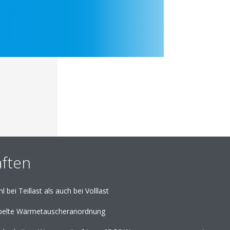
ften
 bei Teillast als auch bei Volllast
apelte Wärmetauscheranordnung