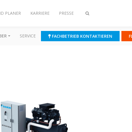
ND PLANER
KARRIERE
PRESSE
Suche
ein-/ausschalten
BER
SERVICE
FACHBETRIEB KONTAKTIEREN
F