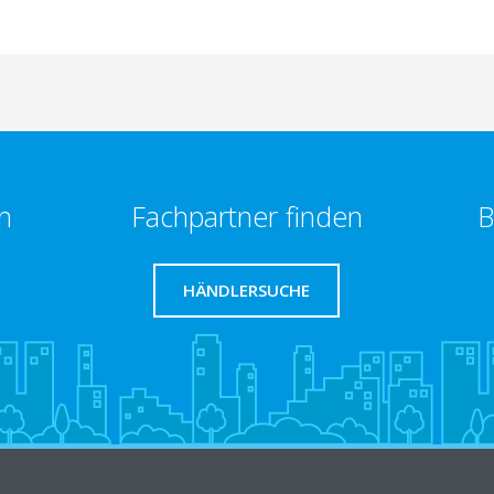
n
Fachpartner finden
B
HÄNDLERSUCHE