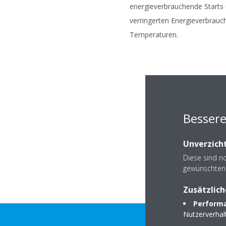
energieverbrauchende Starts
verringerten Energieverbrauch
Temperaturen.
Bessere
Unverzicht
Diese sind n
gewünschten 
Zusätzlich
Performa
Nutzerverha