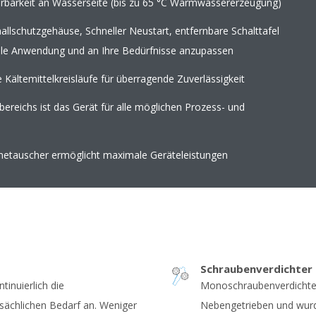
arkeit an Wasserseite (bis zu 65 °C Warmwassererzeugung)
allschutzgehäuse, Schneller Neustart, entfernbare Schalttafel
elle Anwendung und an Ihre Bedürfnisse anzupassen
 Kältemittelkreisläufe für überragende Zuverlässigkeit
reichs ist das Gerät für alle möglichen Prozess- und
rmetauscher ermöglicht maximale Geräteleistungen
Schraubenverdichter
tinuierlich die
Monoschraubenverdichte
tsächlichen Bedarf an. Weniger
Nebengetrieben und wur