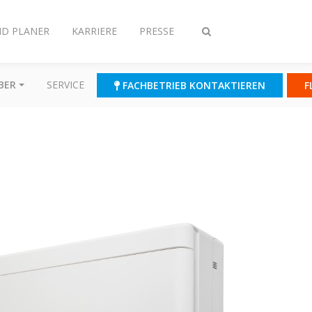
ND PLANER
KARRIERE
PRESSE
Suche
ein-/ausschalten
BER
SERVICE
FACHBETRIEB KONTAKTIEREN
F