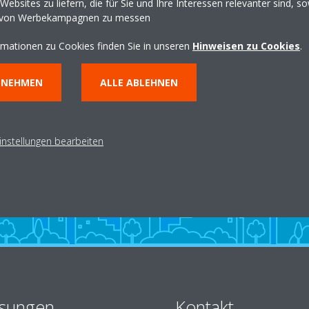
ebsites zu liefern, die für Sie und Ihre Interessen relevanter sind, s
 von Werbekampagnen zu messen
rmationen zu Cookies finden Sie in unseren
Hinweisen zu Cookies
.
NNEHMEN
ALLE ABLEHNEN
n
Fachpartner finden
B
instellungen bearbeiten
HÄNDLERSUCHE
sungen
Kontakt