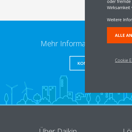
oder fremde W
Wirksamkeit
Weitere Info
ALLE A
Mehr Informationen erhalte
Cookie E
KONTAKT
Über Daikin
Lö