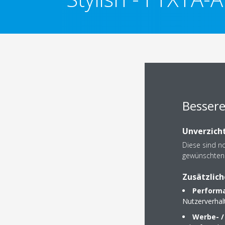
Bessere
Unverzicht
Diese sind n
gewünschten 
Zusätzlich
Performa
Nutzerverha
Werbe- /