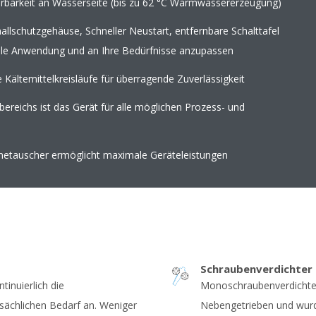
arkeit an Wasserseite (bis zu 62 °C Warmwassererzeugung)
allschutzgehäuse, Schneller Neustart, entfernbare Schalttafel
elle Anwendung und an Ihre Bedürfnisse anzupassen
 Kältemittelkreisläufe für überragende Zuverlässigkeit
reichs ist das Gerät für alle möglichen Prozess- und
rmetauscher ermöglicht maximale Geräteleistungen
Schraubenverdichter
tinuierlich die
Monoschraubenverdichte
tsächlichen Bedarf an. Weniger
Nebengetrieben und wur