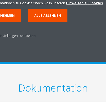
rmationen zu Cookies finden Sie in unseren
Hinweisen zu Cookies
.
Technische Details
NNEHMEN
ALLE ABLEHNEN
instellungen bearbeiten
E PRODUKTDATEN HERUNTERLADEN
TECHNISCHE DETAI
Dokumentation