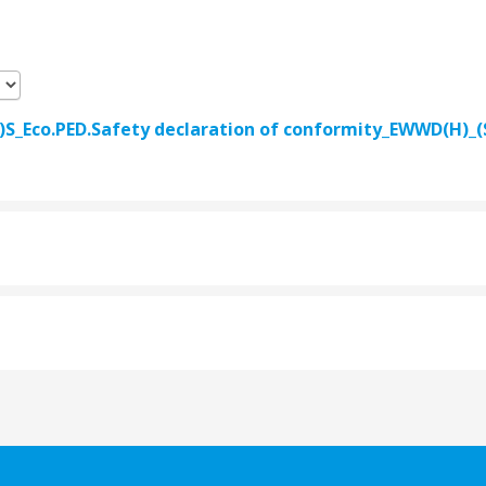
X)S_Eco.PED.Safety declaration of conformity_EWWD(H)_