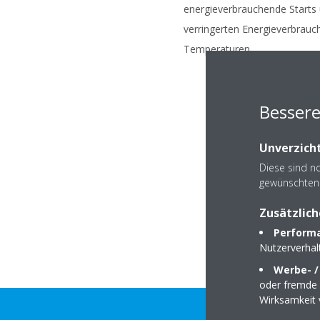
energieverbrauchende Starts
verringerten Energieverbrauch
Temperaturen.
Bessere
Unverzicht
Diese sind n
gewünschten 
Zusätzlich
Performa
Nutzerverha
Werbe- /
oder fremde W
Wirksamkeit