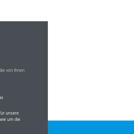
die von Ihnen
as
ür unsere
owie um die