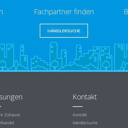
n
Fachpartner finden
B
HÄNDLERSUCHE
sungen
Kontakt
Ihr Zuhause
Kontakt
elhandel
Händlersuche