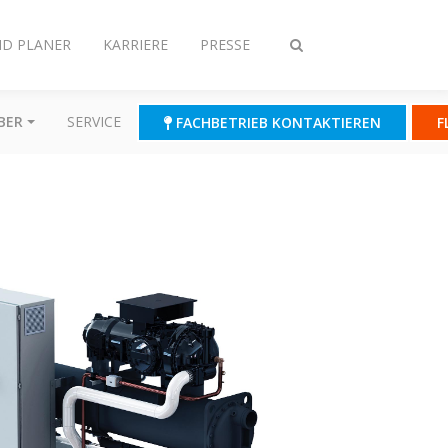
ND PLANER
KARRIERE
PRESSE
Suche
ein-/ausschalten
BER
SERVICE
FACHBETRIEB KONTAKTIEREN
F