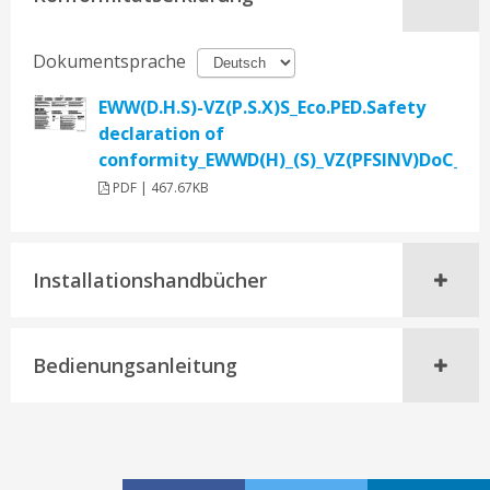
Dokumentsprache
EWW(D.H.S)-VZ(P.S.X)S_Eco.PED.Safety
declaration of
conformity_EWWD(H)_(S)_VZ(PFSINV)DoC_11
PDF | 467.67KB
Installationshandbücher
Bedienungsanleitung