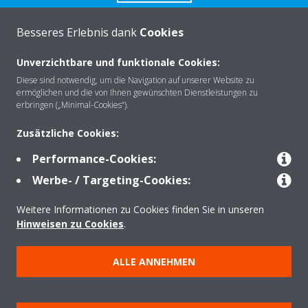
Besseres Erlebnis dank
Cookies
Unverzichtbare und funktionale Cookies:
Über Daikin
Diese sind notwendig, um die Navigation auf unserer Website zu
ermöglichen und die von Ihnen gewünschten Dienstleistungen zu
erbringen („Minimal-Cookies“).
Lösungen
Zusätzliche Cookies:
Performance-Cookies:
Kontakt
Werbe- / Targeting-Cookies:
Weitere Informationen zu Cookies finden Sie in unseren
Produkte
Hinweisen zu Cookies
.
ALLE ANNEHMEN
Copyright © Daikin
Impressum
Hinweis zu Cookies
Datenschutzerklärung