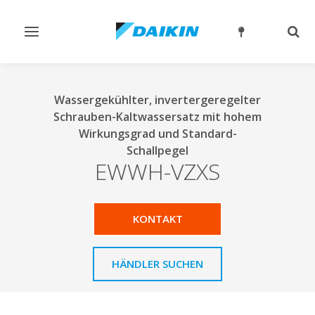
Navigation
Such
ein-/ausschalten
ein-
Wassergekühlter, invertergeregelter
Schrauben-Kaltwassersatz mit hohem
Wirkungsgrad und Standard-
Schallpegel
EWWH-VZXS
KONTAKT
HÄNDLER SUCHEN