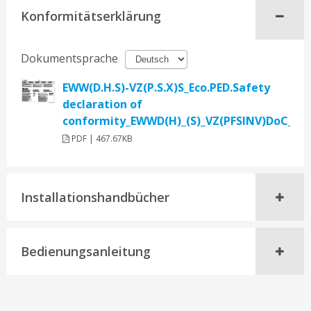
Konformitätserklärung
Dokumentsprache
EWW(D.H.S)-VZ(P.S.X)S_Eco.PED.Safety
declaration of
conformity_EWWD(H)_(S)_VZ(PFSINV)DoC_11
PDF | 467.67KB
Installationshandbücher
Bedienungsanleitung