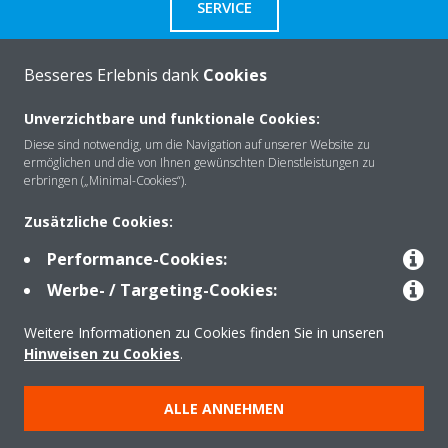
SERVICE
Besseres Erlebnis dank
Cookies
Unverzichtbare und funktionale Cookies:
Über Daikin
Diese sind notwendig, um die Navigation auf unserer Website zu
ermöglichen und die von Ihnen gewünschten Dienstleistungen zu
erbringen („Minimal-Cookies“).
Lösungen
Zusätzliche Cookies:
Performance-Cookies:
Kontakt
Werbe- / Targeting-Cookies:
Weitere Informationen zu Cookies finden Sie in unseren
Produkte
Hinweisen zu Cookies
.
ALLE ANNEHMEN
Copyright © Daikin