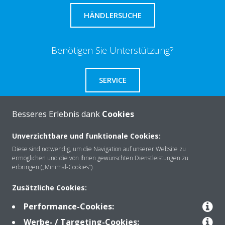
HÄNDLERSUCHE
Benötigen Sie Unterstützung?
SERVICE
Besseres Erlebnis dank
Cookies
Unverzichtbare und funktionale Cookies:
Über Daikin
Diese sind notwendig, um die Navigation auf unserer Website zu
ermöglichen und die von Ihnen gewünschten Dienstleistungen zu
erbringen („Minimal-Cookies“).
Lösungen
Zusätzliche Cookies:
Performance-Cookies:
Kontakt
Werbe- / Targeting-Cookies: