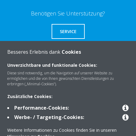
Benötigen Sie Unterstützung?
SERVICE
Besseres Erlebnis dank
Cookies
Unverzichtbare und funktionale Cookies:
Über Daikin
Diese sind notwendig, um die Navigation auf unserer Website zu
ermöglichen und die von Ihnen gewünschten Dienstleistungen zu
erbringen („Minimal-Cookies“).
Lösungen
Zusätzliche Cookies:
Performance-Cookies:
Kontakt
Werbe- / Targeting-Cookies:
Weitere Informationen zu Cookies finden Sie in unseren